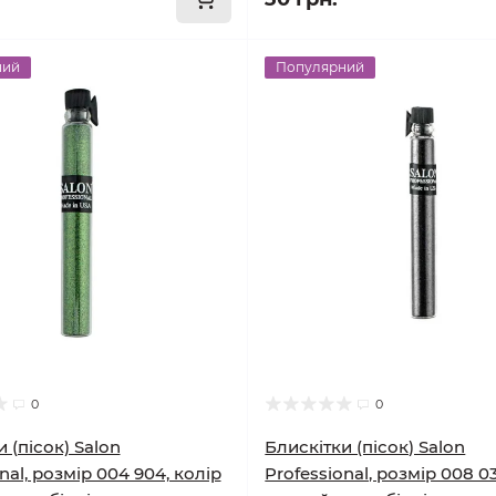
ний
Популярний
0
0
 (пісок) Salon
Блискітки (пісок) Salon
nal, розмір 004 904, колір
Professional, розмір 008 0