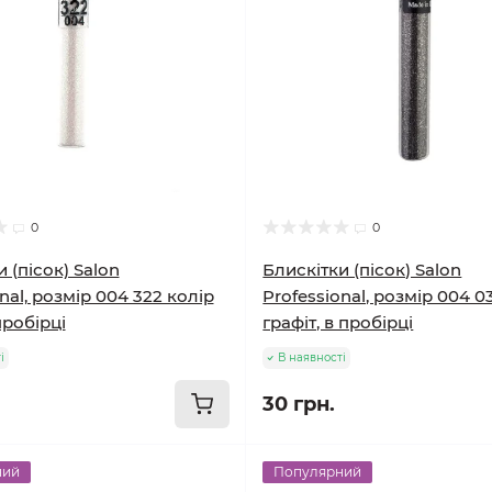
0
0
 (пісок) Salon
Блискітки (пісок) Salon
nal, розмір 004 322 колір
Professional, розмір 004 0
пробірці
графіт, в пробірці
і
В наявності
30 грн.
ний
Популярний