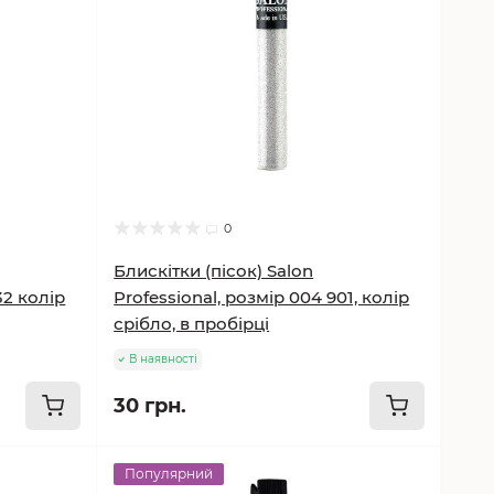
0
Блискітки (пісок) Salon
32 колір
Professional, розмір 004 901, колір
срібло, в пробірці
В наявності
30 грн.
Популярний