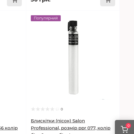
Популярний
0
Блискітки (пісок) Salon
0
36 колір
Professional, розмір ppr 077, колір