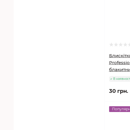
Блискітки
Professio
блакитни
В наявност
30 грн.
Популяр