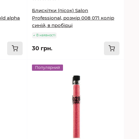
Блискітки (пісок) Salon
old alpha
Professional, розмір 008 071 колір
синій, в пробірці
В наявності
30 грн.
Популярний