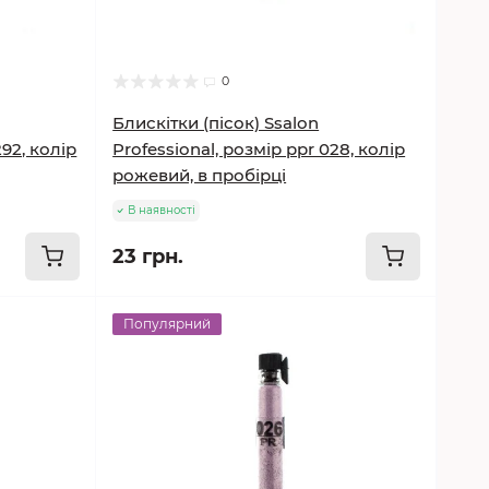
0
Блискітки (пісок) Ssalon
292, колір
Professional, розмір ppr 028, колір
рожевий, в пробірці
В наявності
23 грн.
Популярний