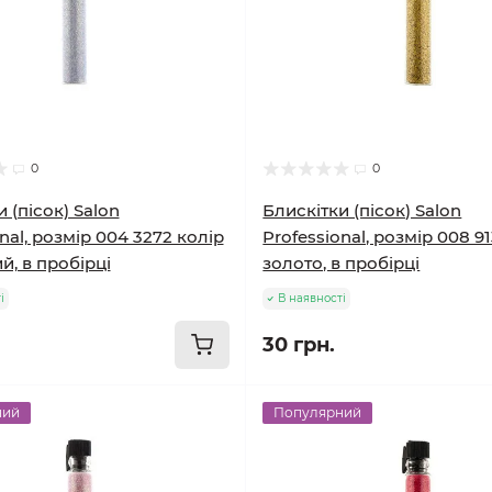
0
0
 (пісок) Salon
Блискітки (пісок) Salon
nal, розмір 004 3272 колір
Professional, розмір 008 91
й, в пробірці
золото, в пробірці
і
В наявності
30 грн.
ний
Популярний