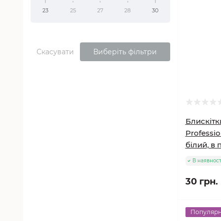
23
25
27
28
30
Скасувати
Виберіть фільтри
Блискітки
Professio
білий, в 
В наявност
30 грн.
Популяр