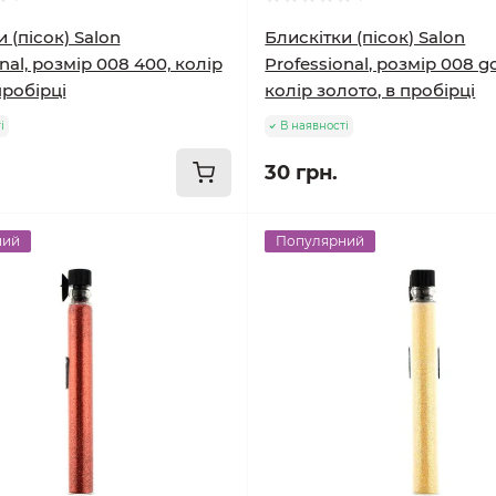
 (пісок) Salon
Блискітки (пісок) Salon
nal, розмір 008 400, колір
Professional, розмір 008 g
пробірці
колір золото, в пробірці
і
В наявності
30 грн.
ний
Популярний