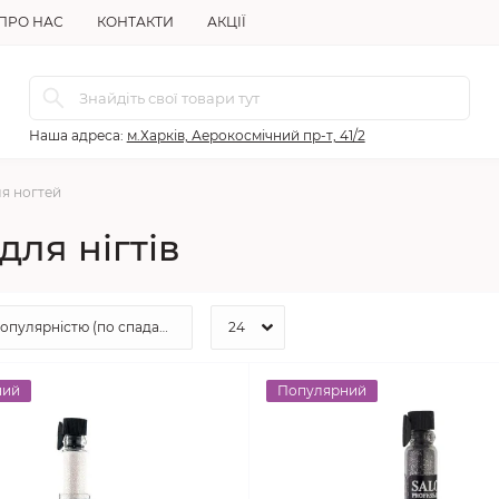
ПРО НАС
КОНТАКТИ
АКЦІЇ
Наша адреса:
м.Харків, Аерокосмічний пр-т, 41/2
я ногтей
для нігтів
ний
Популярний