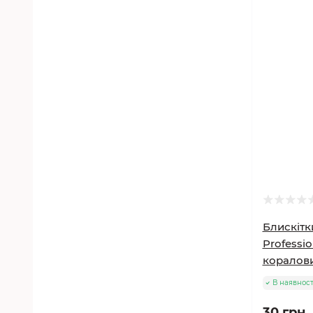
Блискітки
Professio
коралови
В наявност
30 грн.