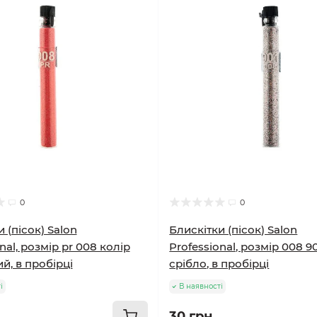
0
0
 (пісок) Salon
Блискітки (пісок) Salon
nal, розмір pr 008 колір
Professional, розмір 008 90
й, в пробірці
срібло, в пробірці
і
В наявності
30 грн.