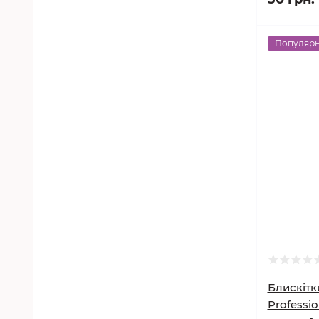
Популяр
Блискітки
Professio