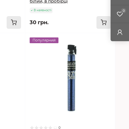
білий, в пробірці
В наявності
0
30 грн.
Популярний
0