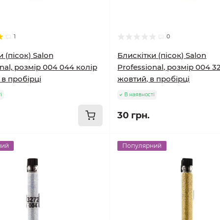
1
0
 (пісок) Salon
Блискітки (пісок) Salon
nal, розмір 004 044 колір
Professional, розмір 004 3
 в пробірці
жовтий, в пробірці
і
В наявності
30 грн.
ний
Популярний