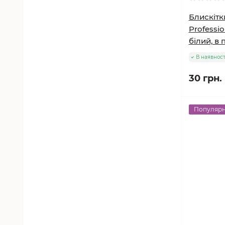
Блискітки
Professio
білий, в 
В наявност
30 грн.
Популяр