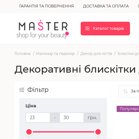
ГАРАНТІЯ ТА ПОВЕРНЕННЯ
ДОСТАВКА ТА ОПЛАТА
Каталог товарів
Головна
Манікюр та педікюр
Декор для нігтів
Блестки дл
Декоративні блискітки 
Фільтр
Ціна
Популяр
-
грн.