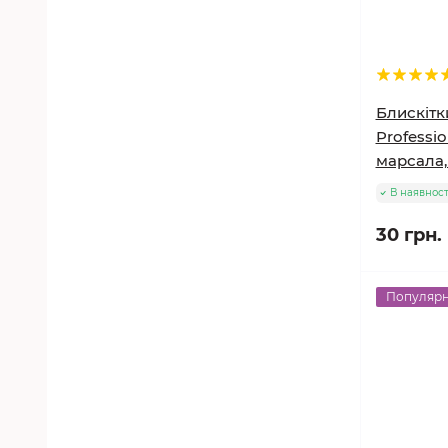
Блискітки
Professio
марсала,
В наявност
30 грн.
Популяр