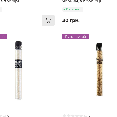
 в пробірці
чорний, в пробірці
і
В наявності
30 грн.
ний
Популярний
0
0