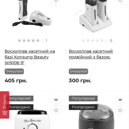
1
0
Воскоплав касетний на
Воскоплав касетний
базі Konsung Beauty
подвійний з базою.
WN108-1F
Очікується
Очікується
405 грн.
300 грн.
Фільтр
Популярний
Популярний
Розпродано
Розпродано