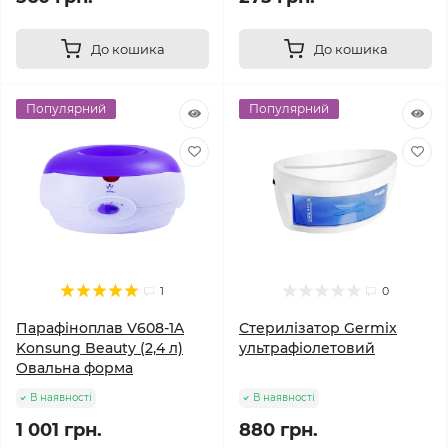
До кошика
До кошика
Популярний
Популярний
1
0
Парафіноплав V608-1A
Стерилізатор Germix
Konsung Beauty (2,4 л)
ультрафіолетовий
Овальна форма
В наявності
В наявності
1 001 грн.
880 грн.