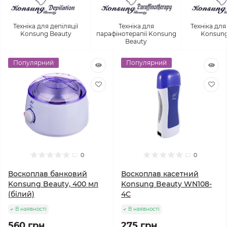
Техніка для депіляції
Техніка для
Техніка для
Konsung Beauty
парафінотерапії Konsung
Konsung
Beauty
Популярний
Популярний
0
0
Воскоплав банковий
Воскоплав касетний
Konsung Beauty, 400 мл
Konsung Beauty WN108-
(білий)
4C
В наявності
В наявності
560 грн.
275 грн.