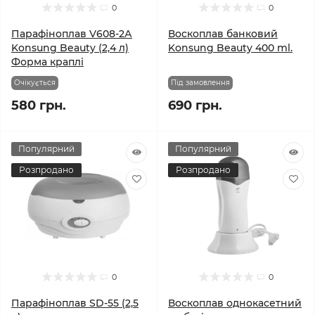
0
0
Парафіноплав V608-2А
Воскоплав банковий
Konsung Beauty (2,4 л)
Konsung Beauty 400 ml.
Форма краплі
Очікується
Під замовлення
580 грн.
690 грн.
Популярний
Популярний
Розпродано
Розпродано
0
0
Парафіноплав SD-55 (2,5
Воскоплав однокасетний