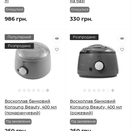
л)
на базі
Очікується
Очікується
986 грн.
330 грн.
Популярний
Розпродано
Розпродано
0
0
Воскоплав банковий
Воскоплав банковий
Konsung Beauty, 400 мл
Konsung Beauty, 400 мл
(помаранчевий)
(рожевий)
Під замовлення
Під замовлення
250 грн.
250 грн.