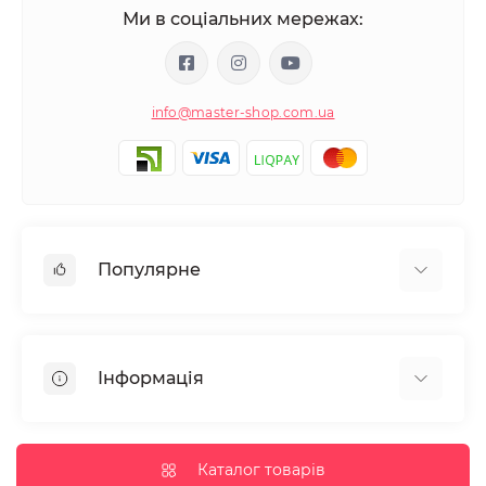
Ми в соціальних мережах:
info@master-shop.com.ua
Популярне
Манікюр та педікюр
Депіляція
Інформація
Парафінотерапія
Перукарське мистецтво
Гарантія та повернення
Вії та брови
Доставка та оплата
Каталог товарів
Дезінфекція та стерилізація