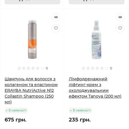
0
0
Шампунь для волосся з
Лімфодренажний
колагеном та еластином
ліфтинг-крем з
ERAYBA NutriActive N12
охолоджувальним
Collastin Shampoo (250
ефектом Tanoya (200 мл)
мл)
В наявності
В наявності
675 грн.
235 грн.