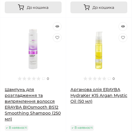
До кошика
До кошика
0
0
Шампунь для
Арганова олія ERAYBA
розгладження та
HydraKer K15 Argan Mystic
випрямлення волосся
Oil (50 мл)
ERAYBA BIOsmooth BS12
Smoothing Shampoo (250
мл)
В наявності
В наявності