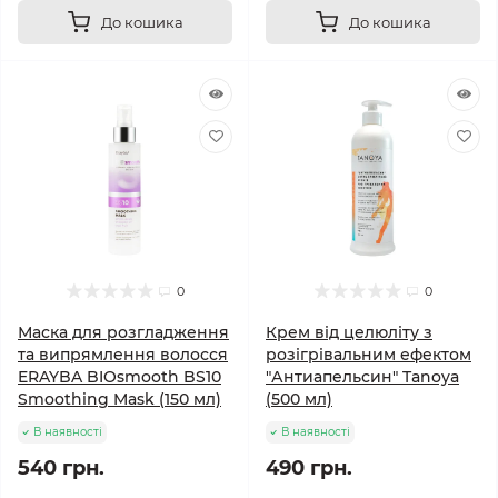
До кошика
До кошика
0
0
Маска для розгладження
Крем від целюліту з
та випрямлення волосся
розігрівальним ефектом
ERAYBA BIOsmooth BS10
"Антиапельсин" Tanoya
Smoothing Mask (150 мл)
(500 мл)
В наявності
В наявності
540 грн.
490 грн.