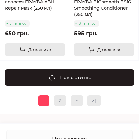
волосся ERAYBA ABH
ERAYBA BIOsmooth BS16
Repair Mask (250 мл)
Smoothing Conditioner
(250 мл)
В наявності
В наявності
650 грн.
595 грн.
До кошика
До кошика
Показати ще
1
2
>
>|