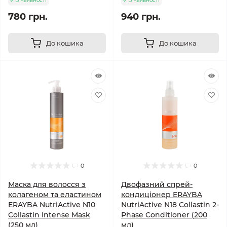
В наявності
В наявності
780 грн.
940 грн.
До кошика
До кошика
0
0
Маска для волосся з
Двофазний спрей-
колагеном та еластином
кондиціонер ERAYBA
ERAYBA NutriActive N10
NutriActive N18 Collastin 2-
Collastin Intense Mask
Phase Conditioner (200
(250 мл)
мл)