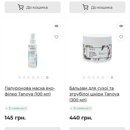
До кошика
До кошика
0
0
Гіалуронова маска еко-
Бальзам для сухої та
філер Tanoya (100 мл)
згрубілої шкіри Tanoya
(300 мл)
В наявності
В наявності
145 грн.
440 грн.