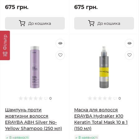
675 грн.
675 грн.
До кошика
До кошика
Фільтр
0
0
Шампунь проти
Маска для волосся
жовтизни волосся
ERAYBA HydraKer K10
ERAYBA ABH Silver No-
Keratin Total Mask 10 в 1
Yellow Shampoo (250 мл)
(150 мл)
В наявності
В наявності