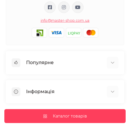
info@master-shop.com.ua
Популярне
Манікюр та педікюр
Депіляція
Інформація
Парафінотерапія
Перукарське мистецтво
Гарантія та повернення
Вії та брови
Доставка та оплата
Каталог товарів
Дезінфекція та стерилізація
Корисні статті
Обладнання салонів краси