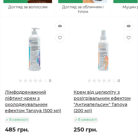
Догляд за волоссям
Догляд за обличчям і
Муцин 
тілом
0
0
Лімфодренажний
Крем від целюліту з
ліфтинг-крем з
розігрівальним ефектом
охолоджувальним
"Антиапельсин" Tanoya
ефектом Tanoya (500 мл)
(200 мл)
В наявності
В наявності
485 грн.
250 грн.