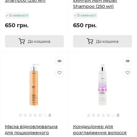
Shampoo (250 мл)
ERAYBA ABH Repair
Shampoo (250 мл)
В наявності
В наявності
650 грн.
650 грн.
До кошика
До кошика
0
0
Маска відновлювальна
Кондиціонер для
для пошкодженого
розгладження волосся