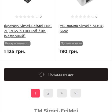
0
0
Фрезер Simei-FeiMei DM-
УФ-лампа Simei SM-828,
211, 30W 30 000 об. / Хв.
36W
(червоний)
Немає в наявності
Під замовлення
1 125 грн.
190 грн.
Показати ще
1
2
>
>|
ТМ Simei-FeiMei