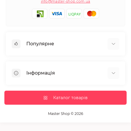
info@master-shop.com.ua
Популярне
Манікюр та педікюр
Депіляція
Інформація
Парафінотерапія
Перукарське мистецтво
Гарантія та повернення
Вії та брови
Доставка та оплата
Каталог товарів
Дезінфекція та стерилізація
Корисні статті
Обладнання салонів краси
Контакти
Master Shop © 2026
Пензлики і набори для макіяжу
Повернення товару
Витратні матеріали
Карта сайту