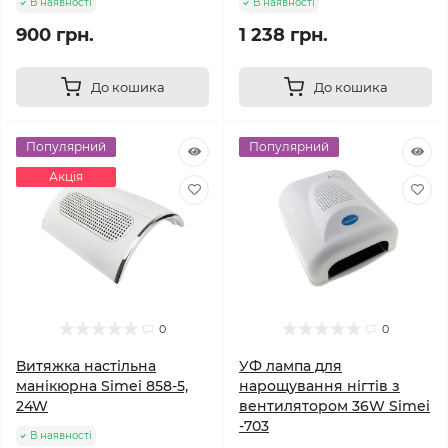
В наявності
В наявності
900 грн.
1 238 грн.
До кошика
До кошика
Популярний
Популярний
Акція
0
0
Витяжка настільна
УФ лампа для
манікюрна Simei 858-5,
нарощування нігтів з
24W
вентилятором 36W Simei
-703
В наявності