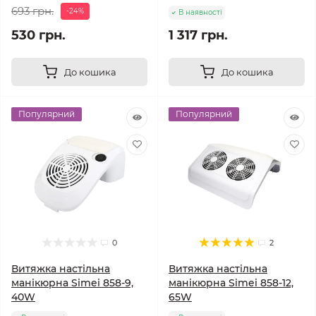
693 грн.
-24%
В наявності
530 грн.
1 317 грн.
До кошика
До кошика
Популярний
Популярний
0
2
Витяжка настільна
Витяжка настільна
манікюрна Simei 858-9,
манікюрна Simei 858-12,
40W
65W