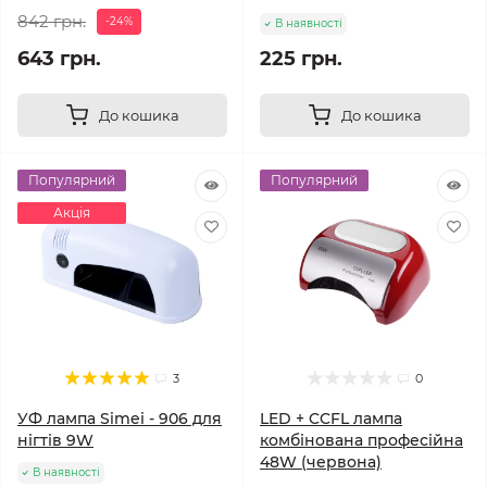
842 грн.
-24%
В наявності
643 грн.
225 грн.
До кошика
До кошика
Популярний
Популярний
Акція
3
0
УФ лампа Simei - 906 для
LED + CCFL лампа
нігтів 9W
комбінована професійна
48W (червона)
В наявності