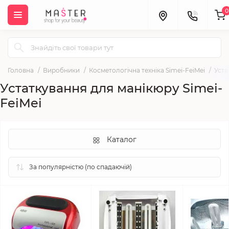
0
Головна
Виробники
Косметологічна техніка Simei-FeiMei
Уста
Устаткування для манікюру Simei-
FeiMei
Каталог