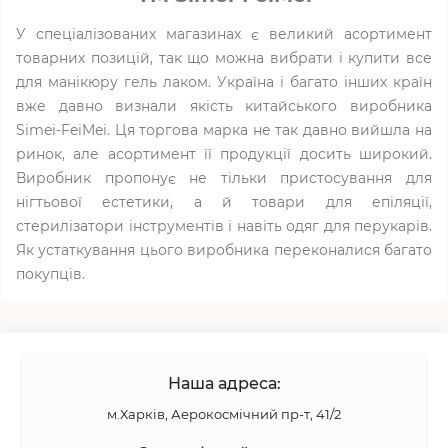
У спеціалізованих магазинах є великий асортимент
товарних позицій, так що можна вибрати і купити все
для манікюру гель лаком. Україна і багато інших країн
вже давно визнали якість китайського виробника
Simei-FeiMei. Ця торгова марка не так давно вийшла на
ринок, але асортимент її продукції досить широкий.
Виробник пропонує не тільки пристосування для
нігтьової естетики, а й товари для епіляції,
стерилізатори інструментів і навіть одяг для перукарів.
Як устаткування цього виробника переконалися багато
покупців.
Наша адреса:
м.Харків, Аерокосмічний пр-т, 41/2