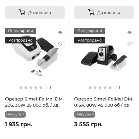
До кошика
До кошика
Популярний
Популярний
Розпродано
Розпродано
1
1
Фрезер Simei-FeiMei DM-
Фрезер Simei-FeiMei DM-
206, 30W 35 000 об. / Хв.
013A, 80W 45 000 об / хв
Очікується
Очікується
1 935 грн.
3 555 грн.