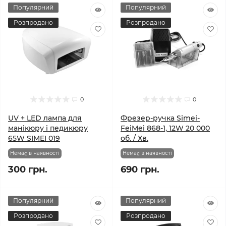
Популярний
Популярний
Розпродано
Розпродано
0
0
UV + LED лампа для
Фрезер-ручка Simei-
манікюру і педикюру
FeiMei 868-1, 12W 20 000
65W SIMEI 019
об. / Хв.
Немає в наявності
Немає в наявності
300 грн.
690 грн.
Популярний
Популярний
Розпродано
Розпродано