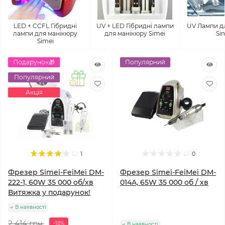
LED + CCFL Гібридні
UV + LED Гібридні лампи
UV Лампи д
лампи для манікюру
для манікюру Simei
Si
Simei
Подарунок🎁
Популярний
Популярний
Акція
1
0
Фрезер Simei-FeiMei DM-
Фрезер Simei-FeiMei DM-
222-1, 60W 35 000 об/хв
014A, 65W 35 000 об / хв
Витяжка у подарунок!
В наявності
2 414 грн.
-18%
В наявності