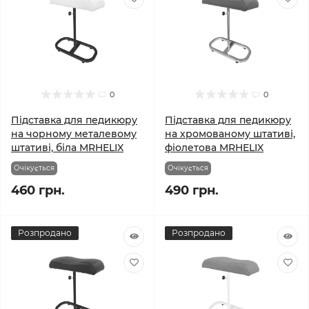
0
0
Підставка для педикюру
Підставка для педикюру
на чорному металевому
на хромованому штативі,
штативі, біла MRHELIX
фіолетова MRHELIX
Очікується
Очікується
460 грн.
490 грн.
Розпродано
Розпродано