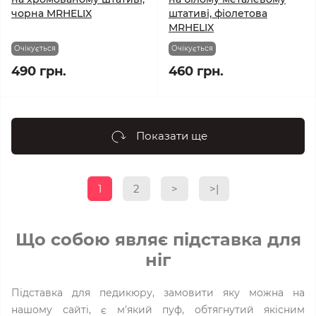
чорна MRHELIX
штативі, фіолетова
MRHELIX
Очікується
Очікується
490 грн.
460 грн.
Показати ще
1
2
>
>|
Що собою являє підставка для
ніг
Підставка для педикюру, замовити яку можна на
нашому сайті, є м'який пуф, обтягнутий якісним