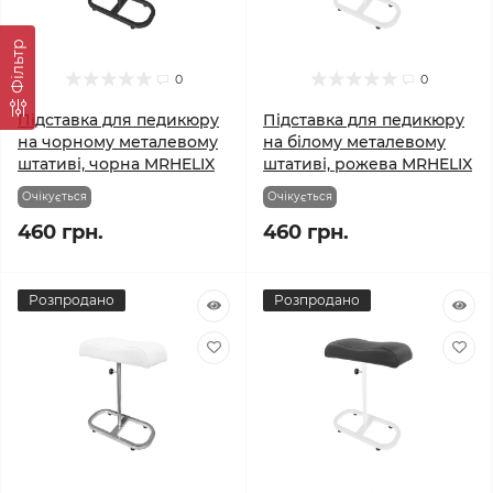
Фільтр
0
0
Підставка для педикюру
Підставка для педикюру
на чорному металевому
на білому металевому
штативі, чорна MRHELIX
штативі, рожева MRHELIX
Очікується
Очікується
460 грн.
460 грн.
Розпродано
Розпродано