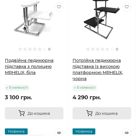
0
0
Подвійна педикюрна
Потрійна педикюрна
підставка з полицею
підставка із високою
MRHELIX, біла
платформою MRHELIX,
чорна
В наявності
В наявності
3 100 грн.
4 290 грн.
До кошика
До кошика
Новинка
Новинка