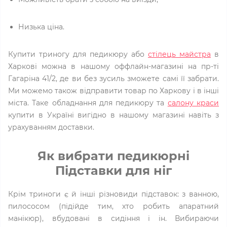
Низька ціна.
Купити триногу для педикюру або
стілець майстра
в
Харкові можна в нашому оффлайн-магазині на пр-ті
Гагаріна 41/2, де ви без зусиль зможете самі її забрати.
Ми можемо також відправити товар по Харкову і в інші
міста. Таке обладнання для педикюру та
салону краси
купити в Україні вигідно в нашому магазині навіть з
урахуванням доставки.
Як вибрати педикюрні
Підставки для ніг
Крім триноги є й інші різновиди підставок: з ванною,
пилососом (підійде тим, хто робить апаратний
манікюр), вбудовані в сидіння і ін. Вибираючи