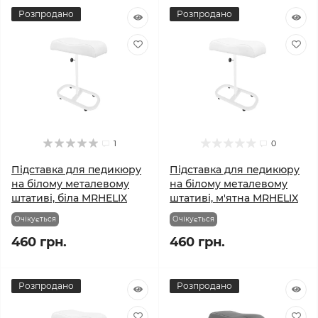
Розпродано
Розпродано
1
0
Підставка для педикюру
Підставка для педикюру
на білому металевому
на білому металевому
штативі, біла MRHELIX
штативі, м'ятна MRHELIX
Очікується
Очікується
460 грн.
460 грн.
Розпродано
Розпродано