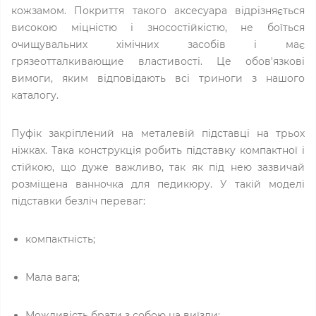
кожзамом. Покриття такого аксесуара відрізняється
високою міцністю і зносостійкістю, не боїться
очищувальних хімічних засобів і має
грязеотталкивающие властивості. Це обов'язкові
вимоги, яким відповідають всі триноги з нашого
каталогу.
Пуфік закріплений на металевій підставці на трьох
ніжках. Така конструкція робить підставку компактної і
стійкою, що дуже важливо, так як під нею зазвичай
розміщена ванночка для педикюру. У такій моделі
підставки безліч переваг:
компактність;
Мала вага;
Можливість брати з собою на виїзди;