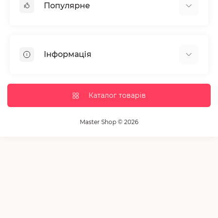
Популярне
Манікюр та педікюр
Депіляція
Інформація
Парафінотерапія
Перукарське мистецтво
Гарантія та повернення
Вії та брови
Доставка та оплата
Каталог товарів
Дезінфекція та стерилізація
Корисні статті
Обладнання салонів краси
Контакти
Master Shop © 2026
Пензлики і набори для макіяжу
Повернення товару
Витратні матеріали
Карта сайту
Косметика
Виробники
Акції