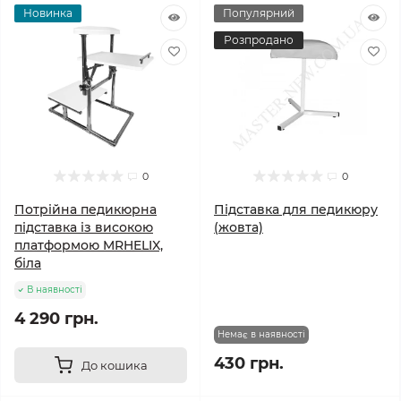
Новинка
Популярний
Розпродано
0
0
Потрійна педикюрна
Підставка для педикюру
підставка із високою
(жовта)
платформою MRHELIX,
біла
В наявності
4 290 грн.
Немає в наявності
430 грн.
До кошика