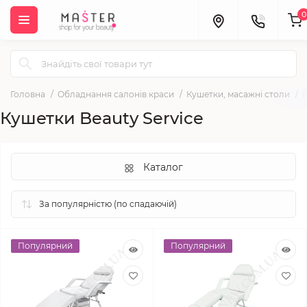
0
Головна
Обладнання салонів краси
Кушетки, масажні столи
К
Кушетки Beauty Service
Каталог
Популярний
Популярний