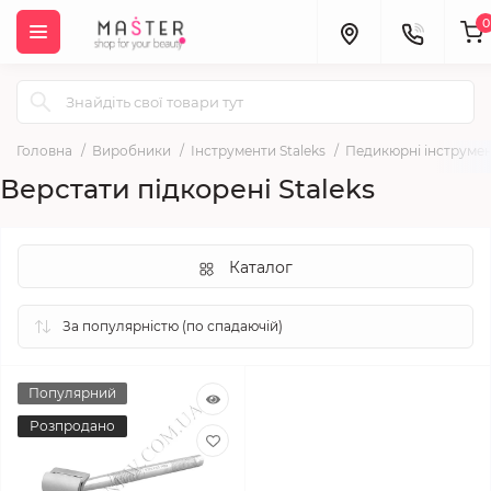
0
Головна
Виробники
Інструменти Staleks
Педикюрні інструмен
Верстати підкорені Staleks
Каталог
Популярний
Розпродано