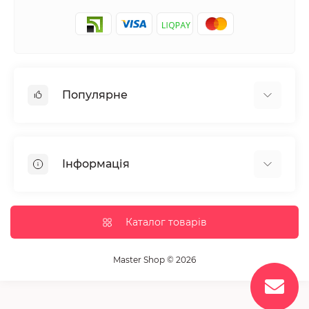
Популярне
Манікюр та педікюр
Депіляція
Інформація
Парафінотерапія
Перукарське мистецтво
Гарантія та повернення
Вії та брови
Доставка та оплата
Каталог товарів
Дезінфекція та стерилізація
Корисні статті
Обладнання салонів краси
Контакти
Master Shop © 2026
Пензлики і набори для макіяжу
Повернення товару
Витратні матеріали
Карта сайту
Косметика