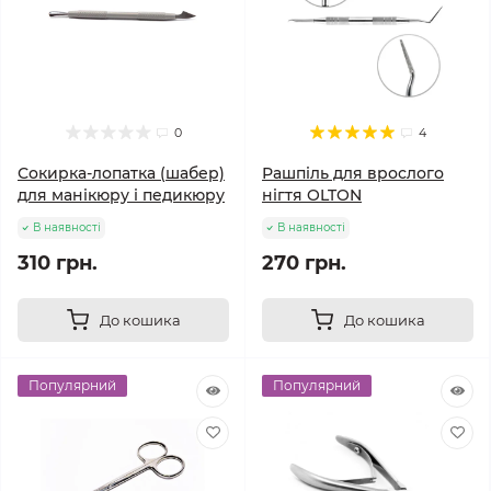
0
4
Сокирка-лопатка (шабер)
Рашпіль для врослого
для манікюру і педикюру
нігтя OLTON
В наявності
В наявності
310 грн.
270 грн.
До кошика
До кошика
Популярний
Популярний