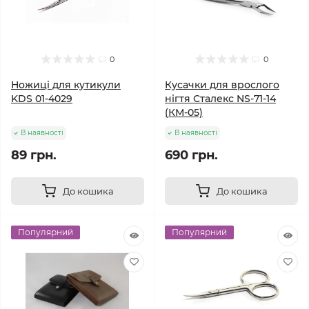
0
0
Ножиці для кутикули
Кусачки для врослого
KDS 01-4029
нігтя Сталекс NS-71-14
(КМ-05)
В наявності
В наявності
89 грн.
690 грн.
До кошика
До кошика
Популярний
Популярний