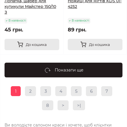
Лопатка, шабер для
Ножиці для нігтів KDS 01-
кутикули Майстер 150/10
4252
З
В наявності
В наявності
45 грн.
89 грн.
До кошика
До кошика
Показати ще
1
2
3
4
5
6
7
8
>
>|
Ви володієте салоном краси і хочете, щоб клієнтки