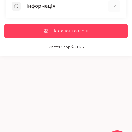
Депіляція
Інформація
Парафінотерапія
Перукарське мистецтво
Гарантія та повернення
Вії та брови
Доставка та оплата
Каталог товарів
Дезінфекція та стерилізація
Корисні статті
Обладнання салонів краси
Контакти
Master Shop © 2026
Пензлики і набори для макіяжу
Повернення товару
Витратні матеріали
Карта сайту
Косметика
Виробники
Акції