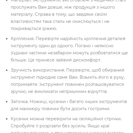
прослужать Вам довше, ніж продукція з іншого
матеріалу. Справа в тому, що завдяки своїм
властивостям така сталь не окислюється і не
покривається іржею.
Кріплення. Перевірте надійність кріплення деталей
інструменту один до одного. Погано і неякісно
з'єднані частини незабаром можуть розбовтатися ще
більше. Це принесе зайвий дискомфорт.
Зручність використання. Перевірте, щоб обираний
інструмент підходив саме Вам. Візьміть його в руку,
потримайте. Інструмент повинен розташовуватися
зручно, не викликати неприємних відчуттів.
Заточка. Ножиці, кусачки і багато інших інструментів
для манікюру повинні бути досить гострими.
Кусачки можна перевірити на ізоляційної стрічки.
Спробуйте її розрізати без зусиль. Якщо краї
вийшли рівними, а при натисканні кусачки видали