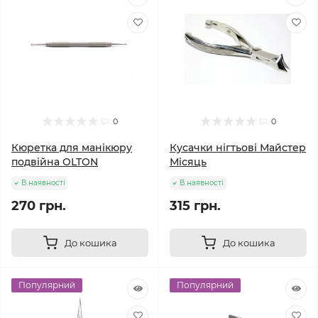
0
0
Кюретка для манікюру
Кусачки нігтьові Майстер
подвійна OLTON
Місяць
В наявності
В наявності
270 грн.
315 грн.
До кошика
До кошика
Популярний
Популярний