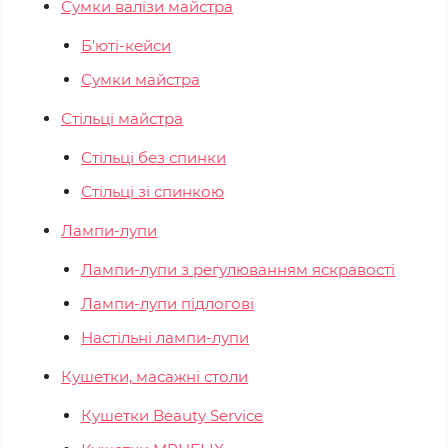
Сумки валізи майстра
Б'юті-кейси
Сумки майстра
Стільці майстра
Стільці без спинки
Стільці зі спинкою
Лампи-лупи
Лампи-лупи з регулюванням яскравості
Лампи-лупи підлогові
Настільні лампи-лупи
Кушетки, масажні столи
Кушетки Beauty Service