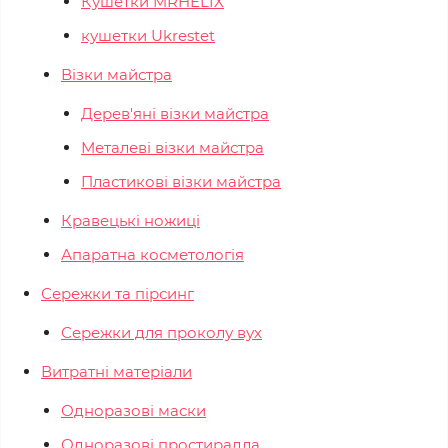
Кушетки MRHELIX
кушетки Ukrestet
Візки майстра
Дерев'яні візки майстра
Металеві візки майстра
Пластикові візки майстра
Кравецькі ножиці
Апаратна косметологія
Сережки та пірсинг
Сережки для проколу вух
Витратні матеріали
Одноразові маски
Одноразові простирадла