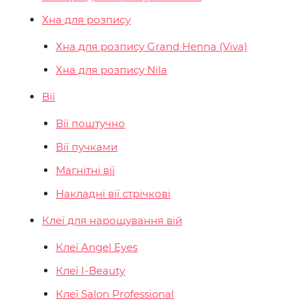
Хна для розпису
Хна для розпису Grand Henna (Viva)
Хна для розпису Nila
Вії
Вії поштучно
Вії пучками
Магнітні вії
Накладні вії стрічкові
Клеї для нарощування вій
Клеї Angel Eyes
Клеї I-Beauty
Клеї Salon Professional