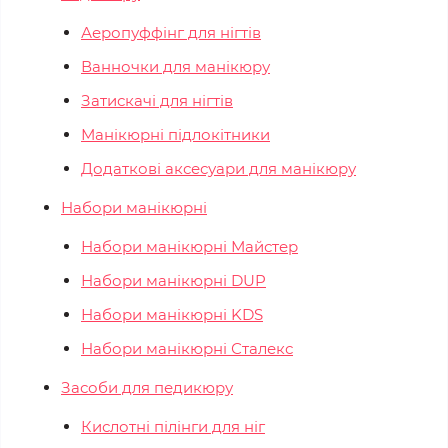
Аеропуффінг для нігтів
Ванночки для манікюру
Затискачі для нігтів
Манікюрні підлокітники
Додаткові аксесуари для манікюру
Набори манікюрні
Набори манікюрні Майстер
Набори манікюрні DUP
Набори манікюрні KDS
Набори манікюрні Сталекс
Засоби для педикюру
Кислотні пілінги для ніг