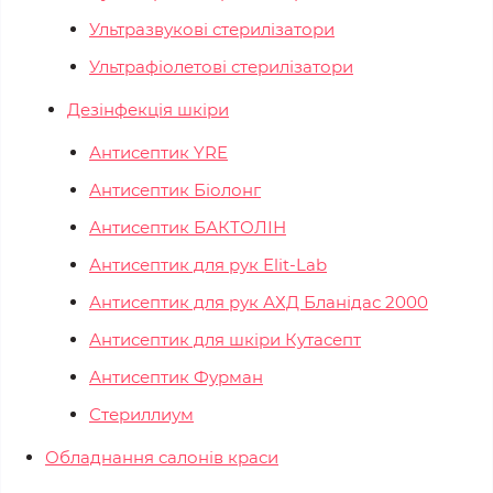
Ультразвукові стерилізатори
Ультрафіолетові стерилізатори
Дезінфекція шкіри
Антисептик YRE
Антисептик Біолонг
Антисептик БАКТОЛІН
Антисептик для рук Elit-Lab
Антисептик для рук АХД Бланідас 2000
Антисептик для шкіри Кутасепт
Антисептик Фурман
Стериллиум
Обладнання салонів краси