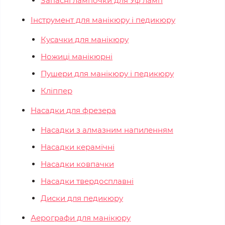
Запасні лампочки для Уф ламп
Інструмент для манікюру і педикюру
Кусачки для манікюру
Ножиці манікюрні
Пушери для манікюру і педикюру
Кліппер
Насадки для фрезера
Насадки з алмазним напиленням
Насадки керамічні
Насадки ковпачки
Насадки твердосплавні
Диски для педикюру
Аерографи для манікюру