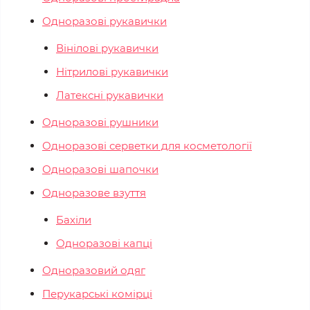
Одноразові рукавички
Вінілові рукавички
Нітрилові рукавички
Латексні рукавички
Одноразові рушники
Одноразові серветки для косметології
Одноразові шапочки
Одноразове взуття
Бахіли
Одноразові капці
Одноразовий одяг
Перукарські комірці