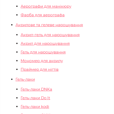
Аерографи для манікюру
Фарба для аерографа
Акрилове та гелеве нарощування
Акрил-гель для нарощування
Акрил для нарощування
Гель для нарощування
Мономер для акрилу
Праймер для нігтів
Гель-лаки
Гель-лаки DNKa
Гель-лаки Do It
Гель-лаки kodi