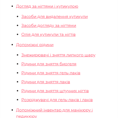
Догляд за нігтями і кутикулою
Засоби для видалення кутикули
Засоби догляду за нігтями
Олія для кутикули та нігтів
Допоміжні рідини
Знежирювачі і зняття липкого шару
Рідини для зняття биогеля
Рідини для зняття гель-лаків
Рідини для зняття лаків
Рідини для зняття штучних нігтів
Розріджувачі для гель-лаків і лаків
Допоміжний інвентар для манікюру і
педикюру