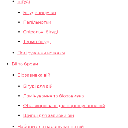
Бігуді
Бігуді-липучки
Папільйотки
Спіральні бігуді
Термо бігуді
Полірування волосся
Вії та брови
Біозавивка вій
Бігуді для вій
Ламінування та біозавивка
Обезжирювачі для нарощування вій
Щипці для завивки вій
Набори для нарощування вій