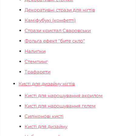
Декоративні стрази для нігтів
Каміфубукі (конфетті)
Стрази кристал Сваровськи
Фольга ефект "бите скло"
Налипки
Стемпинг
Трафарети
Кисті для дизайну нігтів
Кисті для нарощування акрилом
Кисті для нарощування гелем
Силіконові кисті
Кисті для дизайну