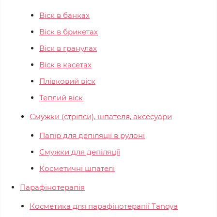
Віск в банках
Віск в брикетах
Віск в гранулах
Віск в касетах
Плівковий віск
Теплий віск
Смужки (стріпси), шпателя, аксесуари
Папір для депіляції в рулоні
Смужки для депіляції
Косметичні шпателі
Парафінотерапія
Косметика для парафінотерапії Tanoya