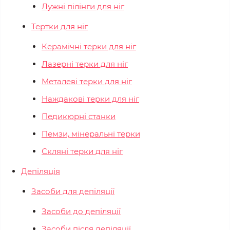
Лужні пілінги для ніг
Тертки для ніг
Керамічні терки для ніг
Лазерні терки для ніг
Металеві терки для ніг
Наждакові терки для ніг
Педикюрні станки
Пемзи, мінеральні терки
Скляні терки для ніг
Депіляція
Засоби для депіляції
Засоби до депіляції
Засоби після депіляції