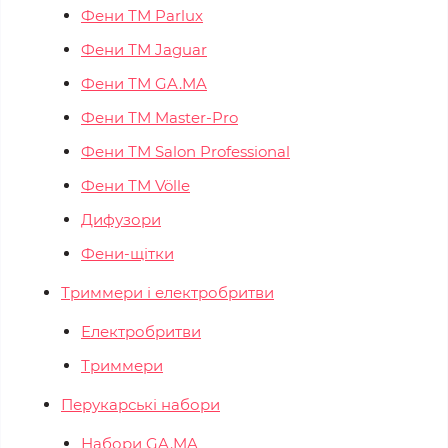
Фени ТМ Parlux
Фени ТМ Jaguar
Фени ТМ GA.MA
Фени ТМ Master-Pro
Фени ТМ Salon Professional
Фени ТМ Völle
Дифузори
Фени-щітки
Триммери і електробритви
Електробритви
Триммери
Перукарські набори
Набори GA.MA