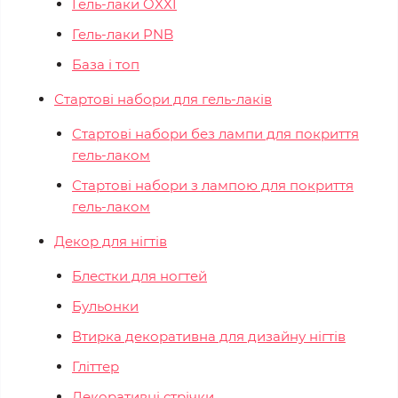
Гель-лаки OXXI
Гель-лаки PNB
База і топ
Стартові набори для гель-лаків
Стартові набори без лампи для покриття
гель-лаком
Стартові набори з лампою для покриття
гель-лаком
Декор для нігтів
Блестки для ногтей
Бульонки
Втирка декоративна для дизайну нігтів
Гліттер
Декоративні стрічки