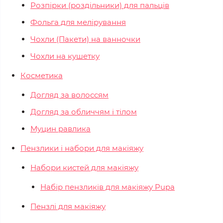
Розпірки (роздільники) для пальців
Фольга для мелірування
Чохли (Пакети) на ванночки
Чохли на кушетку
Косметика
Догляд за волоссям
Догляд за обличчям і тілом
Муцин равлика
Пензлики і набори для макіяжу
Набори кистей для макіяжу
Набір пензликів для макіяжу Pupa
Пензлі для макіяжу