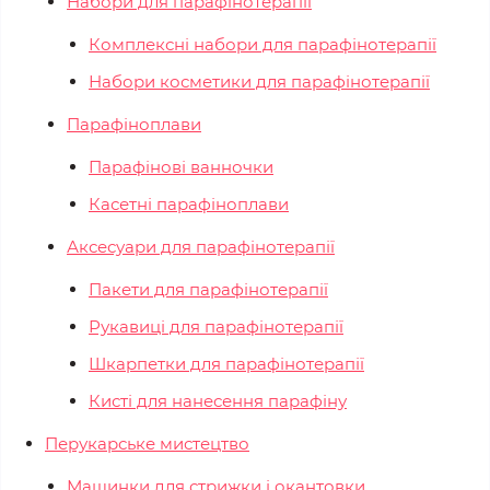
Набори для парафінотерапії
Комплексні набори для парафінотерапії
Набори косметики для парафінотерапії
Парафіноплави
Парафінові ванночки
Касетні парафіноплави
Аксесуари для парафінотерапії
Пакети для парафінотерапії
Рукавиці для парафінотерапії
Шкарпетки для парафінотерапії
Кисті для нанесення парафіну
Перукарське мистецтво
Машинки для стрижки і окантовки