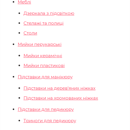
Меблі
Дзеркала з підсвіткою
Стелажі та полиці
Столи
Мийки перукарські
Мийки керамічні
Мийки пластикові
Підставки для манікюру
Підставки на дерев'яних ніжках
Підставки на хромованих ніжках
Підставки для педикюру
Триноги для педикюру