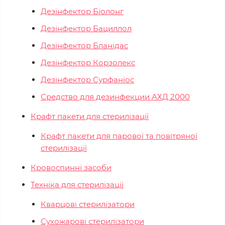
Дезінфектор Біолонг
Дезінфектор Бациллол
Дезінфектор Бланідас
Дезінфектор Корзолекс
Дезінфектор Сурфаніос
Средство для дезинфекции АХД 2000
Крафт пакети для стерилізації
Крафт пакети для парової та повітряної
стерилізації
Кровоспинні засоби
Техніка для стерилізації
Кварцові стерилізатори
Сухожарові стерилізатори