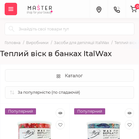
0
Головна
Виробники
Засоби для депіляції ItalWax
Теплий віск 
Теплий віск в банках ItalWax
Каталог
Популярний
Популярний