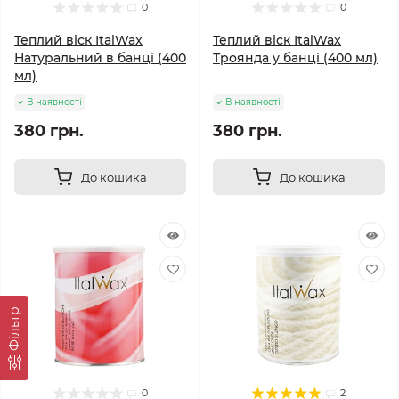
0
0
Теплий віск ItalWax
Теплий віск ItalWax
Натуральний в банці (400
Троянда у банці (400 мл)
мл)
В наявності
В наявності
380 грн.
380 грн.
До кошика
До кошика
Фільтр
0
2