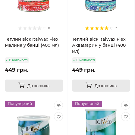
0
2
Теплий віск ItalWax Flex
Теплий віск ItalWax Flex
Малина у банці (400 мл)
Аквамарин у банці (400
мл)
В наявності
В наявності
449 грн.
449 грн.
До кошика
До кошика
Популярний
Популярний