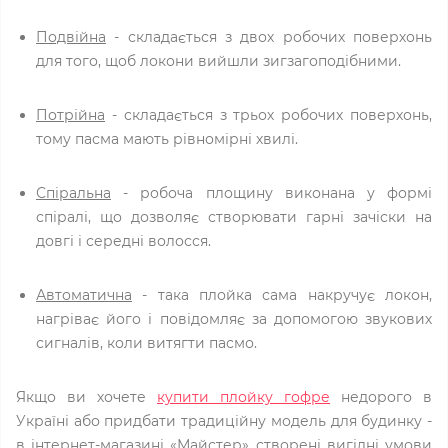
Подвійна
- складається з двох робочих поверхонь
для того, щоб локони вийшли зигзагоподібними.
Потрійна
- складається з трьох робочих поверхонь,
тому пасма мають рівномірні хвилі.
Спіральна
- робоча площину виконана у формі
спіралі, що дозволяє створювати гарні зачіски на
довгі і середні волосся.
Автоматична
- така плойка сама накручує локон,
нагріває його і повідомляє за допомогою звукових
сигналів, коли витягти пасмо.
Якщо ви хочете
купити плойку гофре
недорого в
Україні або придбати традиційну модель для будинку -
в інтернет-магазині «Майстер» створені вигідні умови