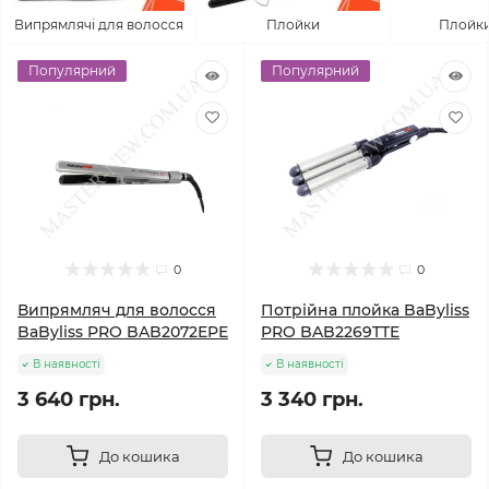
Випрямлячі для волосся
Плойки
Плойки
Популярний
Популярний
0
0
Випрямляч для волосся
Потрійна плойка BaByliss
BaByliss PRO BAB2072EPE
PRO BAB2269TTE
В наявності
В наявності
3 640 грн.
3 340 грн.
До кошика
До кошика