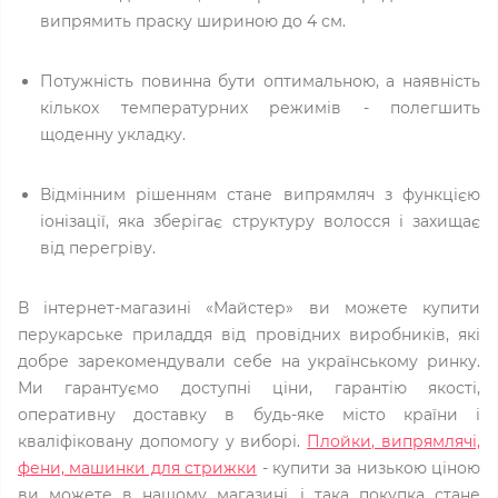
випрямить праску шириною до 4 см.
Потужність повинна бути оптимальною, а наявність
кількох температурних режимів - полегшить
щоденну укладку.
Відмінним рішенням стане випрямляч з функцією
іонізації, яка зберігає структуру волосся і захищає
від перегріву.
В інтернет-магазині «Майстер» ви можете купити
перукарське приладдя від провідних виробників, які
добре зарекомендували себе на українському ринку.
Ми гарантуємо доступні ціни, гарантію якості,
оперативну доставку в будь-яке місто країни і
кваліфіковану допомогу у виборі.
Плойки, випрямлячі,
фени, машинки для стрижки
- купити за низькою ціною
ви можете в нашому магазині, і така покупка стане