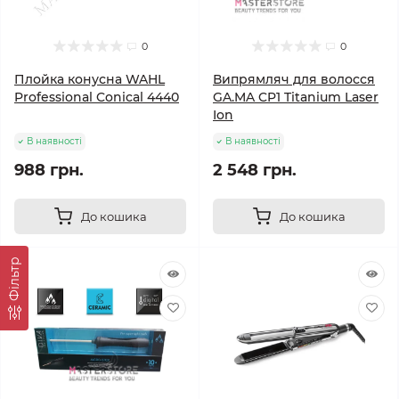
0
0
Плойка конусна WAHL
Випрямляч для волосся
Professional Conical 4440
GA.MA CP1 Titanium Laser
Ion
В наявності
В наявності
988 грн.
2 548 грн.
До кошика
До кошика
Фільтр