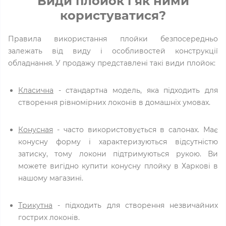
Види плойок і як ними
користуватися?
Правила використання плойки безпосередньо
залежать від виду і особливостей конструкції
обладнання. У продажу представлені такі види плойок:
Класична
- стандартна модель, яка підходить для
створення рівномірних локонів в домашніх умовах.
Конусная
- часто використовується в салонах. Має
конусну форму і характеризуються відсутністю
затиску, тому локони підтримуються рукою. Ви
можете вигідно купити конусну плойку в Харкові в
нашому магазині.
Трикутна
- підходить для створення незвичайних
гострих локонів.