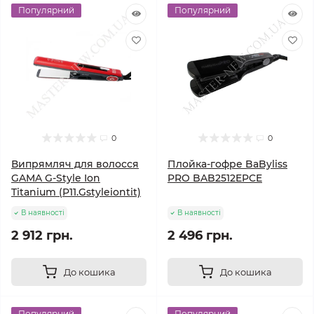
Популярний
Популярний
0
0
Випрямляч для волосся
Плойка-гофре BaByliss
GAMA G-Style Ion
PRO BAB2512EPCE
Titanium (P11.Gstyleiontit)
В наявності
В наявності
2 912 грн.
2 496 грн.
До кошика
До кошика
Популярний
Популярний