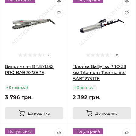
0
0
Випрямляч BABYLISS
Плойка BaByliss PRO 38
PRO BAB2073EPE
мм Titanium Tourmaline
BAB2275TTE
В наявності
В наявності
3 796 грн.
2 392 грн.
До кошика
До кошика
Популярний
Популярний