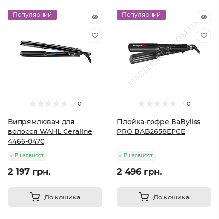
Популярний
Популярний
0
0
Випрямлювач для
Плойка-гофре BaByliss
волосся WAHL Ceraline
PRO BAB2658EPCE
4466-0470
В наявності
В наявності
2 197 грн.
2 496 грн.
До кошика
До кошика