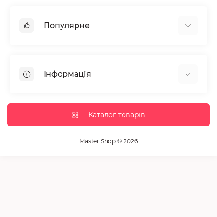
Популярне
Манікюр та педікюр
Депіляція
Інформація
Парафінотерапія
Перукарське мистецтво
Гарантія та повернення
Вії та брови
Доставка та оплата
Каталог товарів
Дезінфекція та стерилізація
Корисні статті
Обладнання салонів краси
Контакти
Master Shop © 2026
Пензлики і набори для макіяжу
Повернення товару
Витратні матеріали
Карта сайту
Косметика
Виробники
Акції