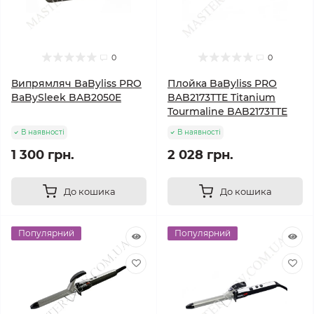
0
0
Випрямляч BaByliss PRO
Плойка BaByliss PRO
BaBySleek BAB2050E
BAB2173TTE Titanium
Tourmaline BAB2173TTE
В наявності
В наявності
1 300 грн.
2 028 грн.
До кошика
До кошика
Популярний
Популярний