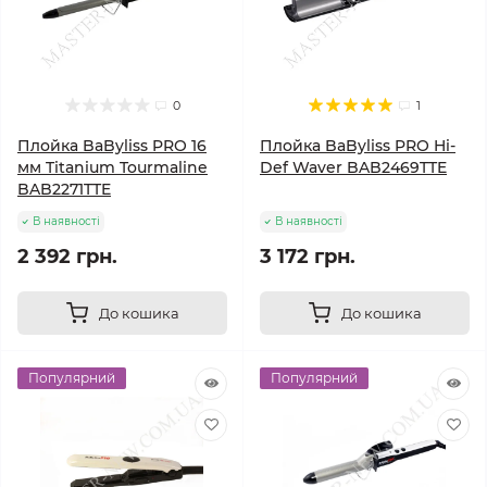
0
1
Плойка BaByliss PRO 16
Плойка BaByliss PRO Hi-
мм Titanium Tourmaline
Def Waver BAB2469TTE
BAB2271TTE
В наявності
В наявності
2 392 грн.
3 172 грн.
До кошика
До кошика
Популярний
Популярний