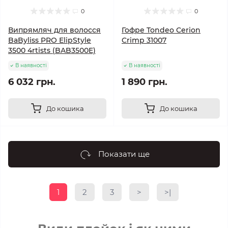
0
0
Випрямляч для волосся
Гофре Tondeo Cerion
BaByliss PRO ElipStyle
Crimp 31007
3500 4rtists (BAB3500E)
В наявності
В наявності
6 032 грн.
1 890 грн.
До кошика
До кошика
Показати ще
1
2
3
>
>|