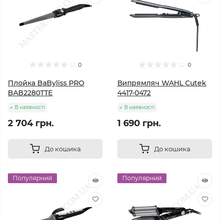
0
0
Плойка BaByliss PRO
Випрямляч WAHL Cutek
BAB2280TTE
4417-0472
В наявності
В наявності
2 704 грн.
1 690 грн.
До кошика
До кошика
Популярний
Популярний