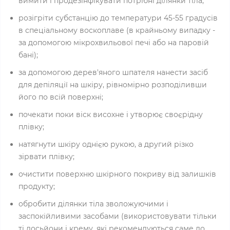
вимити і продезінфікувати потрібні ділянки тіла;
розігріти субстанцію до температури 45-55 градусів
в спеціальному воскоплаве (в крайньому випадку -
за допомогою мікрохвильової печі або на паровій
бані);
за допомогою дерев'яного шпателя нанести засіб
для депіляції на шкіру, рівномірно розподіливши
його по всій поверхні;
почекати поки віск висохне і утворює своєрідну
плівку;
натягнути шкіру однією рукою, а другий різко
зірвати плівку;
очистити поверхню шкірного покриву від залишків
продукту;
обробити ділянки тіла зволожуючими і
заспокійливими засобами (використовувати тільки
ті лосьйони і крему, які рекомендуються саме до