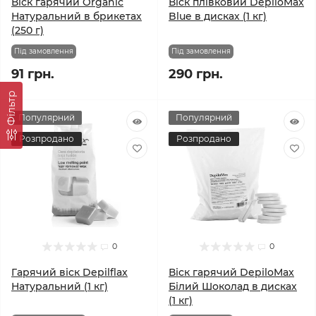
Віск гарячий Organic
Віск плівковий DepiloMax
Натуральний в брикетах
Blue в дисках (1 кг)
(250 г)
Під замовлення
Під замовлення
91 грн.
290 грн.
Фільтр
Популярний
Популярний
Розпродано
Розпродано
0
0
Гарячий віск Depilflax
Віск гарячий DepiloMax
Натуральний (1 кг)
Білий Шоколад в дисках
(1 кг)