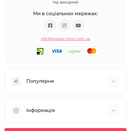
Нд: вихідний
Ми в соціальних мережах:
info@master-shop.com.ua
Популярне
Манікюр та педікюр
Депіляція
Інформація
Парафінотерапія
Перукарське мистецтво
Гарантія та повернення
Вії та брови