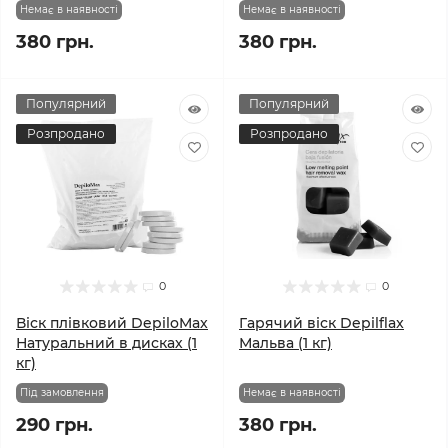
Немає в наявності
Немає в наявності
380 грн.
380 грн.
Популярний
Популярний
Розпродано
Розпродано
0
0
Віск плівковий DepiloMax
Гарячий віск Depilflax
Натуральний в дисках (1
Мальва (1 кг)
кг)
Під замовлення
Немає в наявності
290 грн.
380 грн.