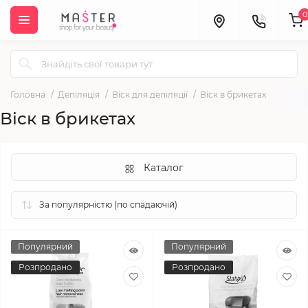
0
Головна
Депіляція
Віск для депіляції
Віск в брикетах
Віск в брикетах
Каталог
Популярний
Популярний
Розпродано
Розпродано