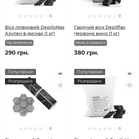
0
0
Віск плівковий DepiloMax
Гарячий віск Depilflax
Азулен в дисках (1 кг)
Червоне вино (1 кг)
Під замовлення
Немає в наявності
290 грн.
380 грн.
Популярний
Популярний
Розпродано
Розпродано
0
0