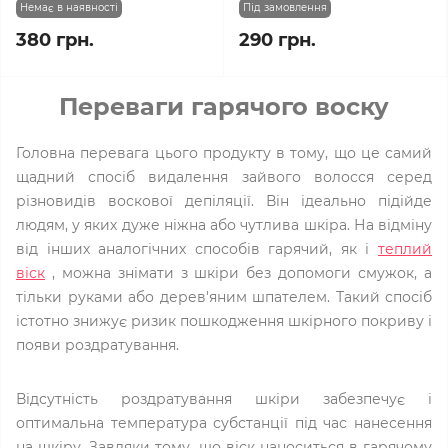
Немає в наявності
Під замовлення
380 грн.
290 грн.
Переваги гарячого воску
Головна перевага цього продукту в тому, що це самий
щадний спосіб видалення зайвого волосся серед
різновидів воскової депіляції. Він ідеально підійде
людям, у яких дуже ніжна або чутлива шкіра. На відміну
від інших аналогічних способів гарячий, як і
теплий
віск
, можна знімати з шкіри без допомоги смужок, а
тільки руками або дерев'яним шпателем. Такий спосіб
істотно знижує ризик пошкодження шкірного покриву і
появи роздратування.
Відсутність роздратування шкіри забезпечує і
оптимальна температура субстанції під час нанесення
на шкіру. Завдяки тому, що віск наноситься в гарячому