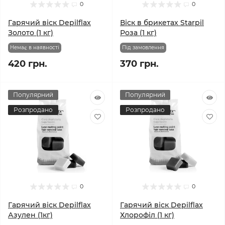
0
0
Гарячий віск Depilflax
Віск в брикетах Starpil
Золото (1 кг)
Роза (1 кг)
Немає в наявності
Під замовлення
420 грн.
370 грн.
Популярний
Популярний
Розпродано
Розпродано
0
0
Гарячий віск Depilflax
Гарячий віск Depilflax
Азулен (1кг)
Хлорофіл (1 кг)