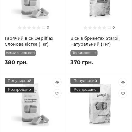
0
0
Гарячий віск Depilflax
Віск в брикетах Starpil
Слонова кістка (1 кг)
Натуральний (1 кг)
Немає в наявності
Під замовлення
380 грн.
370 грн.
Популярний
Популярний
Розпродано
Розпродано