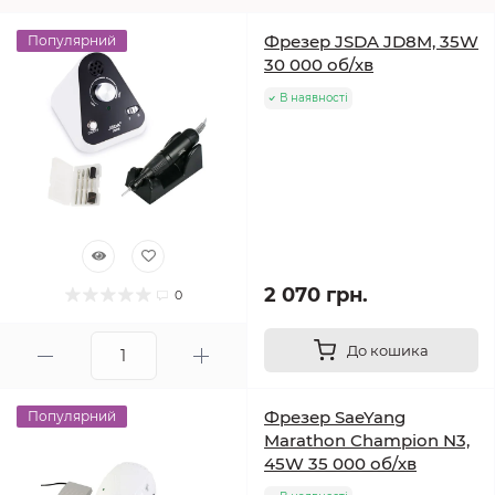
Фрезер JSDA JD8M, 35W
Популярний
30 000 об/хв
В наявності
2 070 грн.
0
До кошика
Фрезер SaeYang
Популярний
Marathon Champion N3,
45W 35 000 об/хв