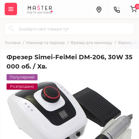
0
Головна
Манікюр та педікюр
Фрезер для манікюру
Фрезер Sim
Фрезер Simei-FeiMei DM-206, 30W 35
000 об. / Хв.
Популярний
Розпродано