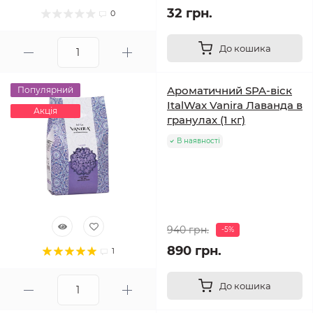
32 грн.
0
До кошика
Ароматичний SPA-віск
Популярний
ItalWax Vanira Лаванда в
Акція
гранулах (1 кг)
В наявності
940 грн.
-5%
890 грн.
1
До кошика