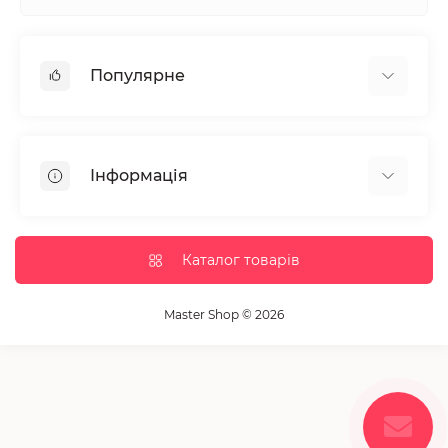
Популярне
Манікюр та педікюр
Депіляція
Інформація
Парафінотерапія
Перукарське мистецтво
Гарантія та повернення
Вії та брови
Доставка та оплата
Каталог товарів
Дезінфекція та стерилізація
Корисні статті
Обладнання салонів краси
Контакти
Master Shop © 2026
Пензлики і набори для макіяжу
Повернення товару
Витратні матеріали
Карта сайту
Косметика
Виробники
Акції