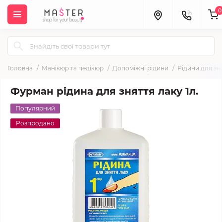
0
Головна
Манікюр та педікюр
Допоміжні рідини
Рідини для зн
Фурман рідина для зняття лаку 1л.
Популярний
Розпродано