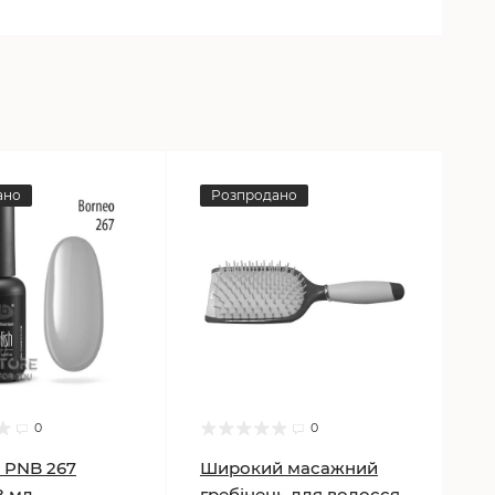
ано
Розпродано
0
0
 PNB 267
Широкий масажний
8 мл
гребінець для волосся