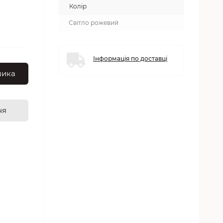
Колір
Світло рожевий
Інформація по доставці
шика
ня