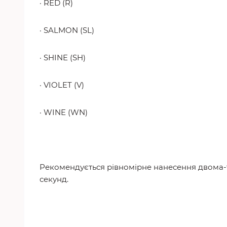
· RED (R)
· SALMON (SL)
· SHINE (SH)
· VIOLET (V)
· WINE (WN)
Рекомендується рівномірне нанесення двома-
секунд.