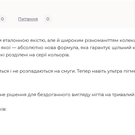
0
Питання
0
еталонною якістю, але й широким різноманіттям колекцій
а якої — абсолютно нова формула, яка гарантує щільний 
і розділені на серії кольорів.
ться і не розпадаються на смуги. Тепер навіть ультра пігм
 рішення для бездоганного вигляду нігтів на тривалий 
ів: