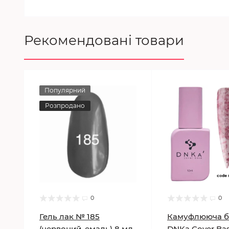
Рекомендовані товари
Популярний
Розпродано
0
0
Гель лак № 185
Камуфлююча б
(червоний, емаль) 8 мл.
DNKa Cover Ba