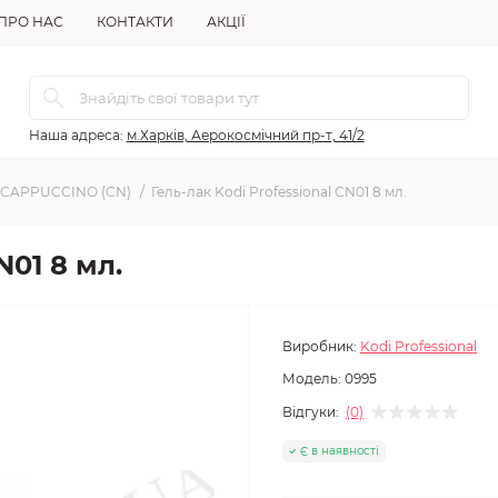
ПРО НАС
КОНТАКТИ
АКЦІЇ
Наша адреса:
м.Харків, Аерокосмічний пр-т, 41/2
CAPPUCCINO (CN)
Гель-лак Kodi Professional CN01 8 мл.
N01 8 мл.
Виробник:
Kodi Professional
Модель:
0995
Відгуки:
(0)
Є в наявності