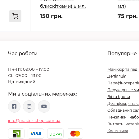
блискітками) 8 мл.
мл)
150 грн.
75 грн.
Час роботи
Популярне
Пн-Пт: 09:00 – 17:00
Манікюр та пед
Сб: 09:00 – 13:00
Депіляція
Нд: вихідний
Парафінотерапі
Перукарське ми
Ми в соціальних мережах:
Вії та брови
Дезінфекція та с
Обладнання сал
Пензлики і набо
info@master-shop.com.ua
Витратні матері
Косметика