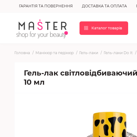
ГАРАНТІЯ ТА ПОВЕРНЕННЯ
ДОСТАВКА ТА ОПЛАТА
Каталог товарів
Головна
Манікюр та педікюр
Гель-лаки
Гель-лаки Do It
Гель-лак світловідбиваючий
10 мл