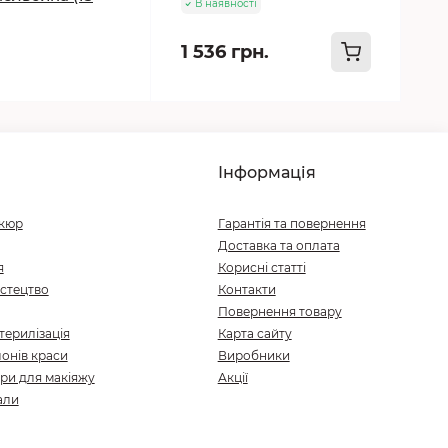
В наявності
1 536 грн.
Інформація
ікюр
Гарантія та повернення
Доставка та оплата
я
Корисні статті
стецтво
Контакти
Повернення товару
терилізація
Карта сайту
онів краси
Виробники
ри для макіяжу
Акції
али