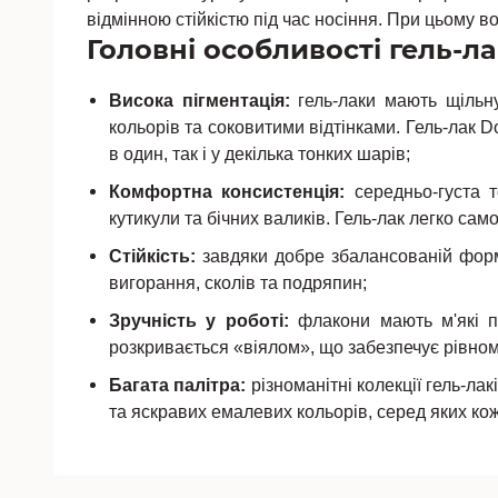
відмінною стійкістю під час носіння. При цьому 
Головні особливості гель-лак
Висока пігментація:
гель-лаки мають щільну
кольорів та соковитими відтінками. Гель-лак D
в один, так і у декілька тонких шарів;
Комфортна консистенція:
середньо-густа т
кутикули та бічних валиків. Гель-лак легко са
Стійкість:
завдяки добре збалансованій формул
вигорання, сколів та подряпин;
Зручність у роботі:
флакони мають м'які п
розкривається «віялом», що забезпечує рівном
Багата палітра:
різноманітні колекції гель-ла
та яскравих емалевих кольорів, серед яких к