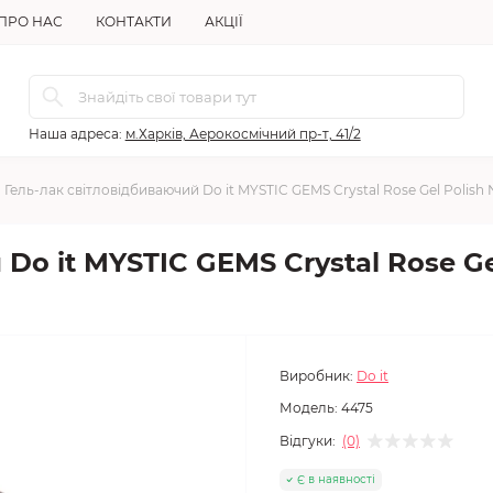
ПРО НАС
КОНТАКТИ
АКЦІЇ
Наша адреса:
м.Харків, Аерокосмічний пр-т, 41/2
Гель-лак світловідбиваючий Do it MYSTIC GEMS Crystal Rose Gel Polish
 Do it MYSTIC GEMS Crystal Rose G
Виробник:
Do it
Модель:
4475
Відгуки:
(0)
Є в наявності