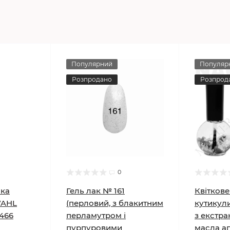
Популярний
Популяр
Розпродано
Розпрод
0
нка
Гель лак № 161
Квіткове
WAHL
(перловий, з блакитним
кутикули
0466
перламутром і
з екстра
пурпуровими
масла ап