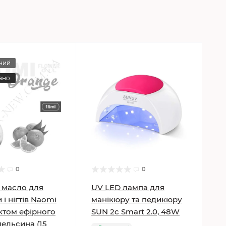
ний
ано
0
0
 масло для
UV LED лампа для
 і нігтів Naomi
манікюру та педикюру
ктом ефірного
SUN 2c Smart 2.0, 48W
ельсина (15