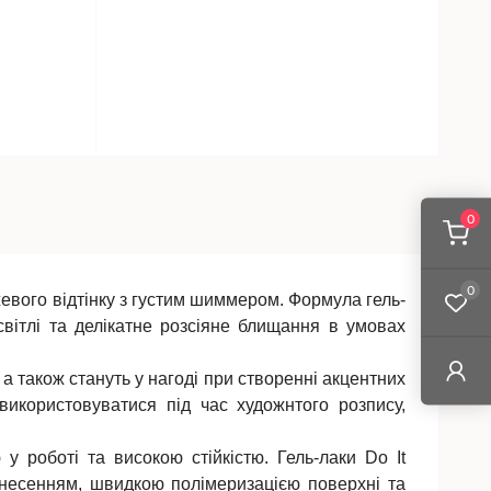
0
0
евого відтінку з густим шиммером. Формула гель-
вітлі та делікатне розсіяне блищання в умовах
а також стануть у нагоді при створенні акцентних
 використовуватися під час художнтого розпису,
у роботі та високою стійкістю. Гель-лаки Do It
нанесенням, швидкою полімеризацією поверхні та