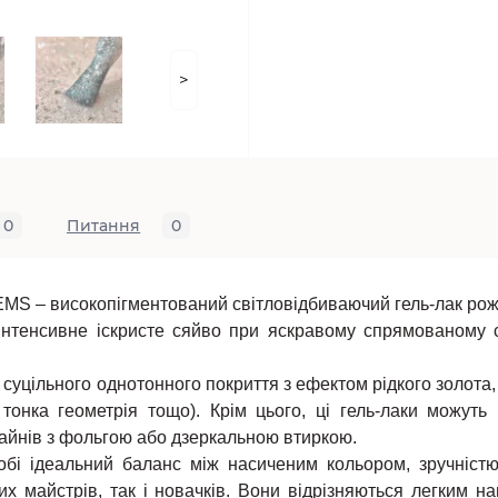
>
0
Питання
0
GEMS – високопігментований світловідбиваючий гель-лак рож
 інтенсивне іскристе сяйво при яскравому спрямованому с
суцільного однотонного покриття з ефектом рідкого золота, 
тонка геометрія тощо). Крім цього, ці гель-лаки можуть
зайнів з фольгою або дзеркальною втиркою.
собі ідеальний баланс між насиченим кольором, зручністю 
х майстрів, так і новачків. Вони відрізняються легким 