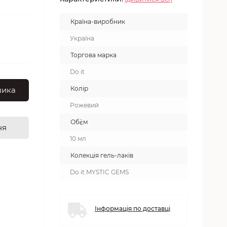
Країна-виробник
Україна
Торгова марка
Do it
Колір
шика
Рожевий
Об`єм
ня
10 мл
Колекція гель-лаків
Do it MYSTIC GEMS
Інформація по доставці