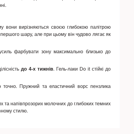
нні.
ому вони вирізняються своєю глибокою палітрою
 першого шару, але при цьому він чудово лягає як
зусиль фарбувати зону максимально близько до
ілісність
до 4-х тижнів
. Гель-лаки Do it стійкі до
 точно. Пружний та еластичний ворс пензлика
ових та напівпрозорих молочних до глибоких темних
вному стилю.