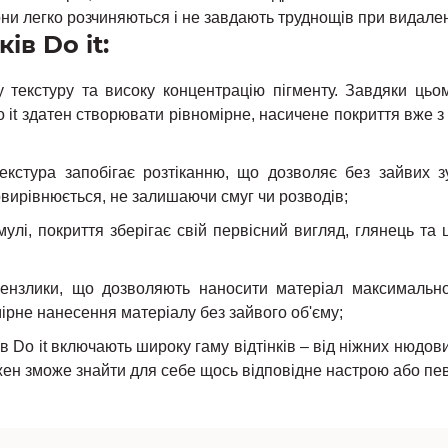
вони легко розчиняються і не завдають труднощів при видале
ів Do it:
 текстуру та високу концентрацію пігменту. Завдяки ць
o it здатен створювати рівномірне, насичене покриття вже з
екстура запобігає розтіканню, що дозволяє без зайвих 
мовирівнюється, не залишаючи смуг чи розводів;
і, покриття зберігає свій первісний вигляд, глянець та ц
ензлики, що дозволяють наносити матеріал максимально
ірне нанесення матеріалу без зайвого об'єму;
ків Do it включають широку гаму відтінків – від ніжних нюд
ожен зможе знайти для себе щось відповідне настрою або пе