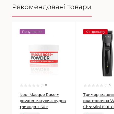
Рекомендовані товари
Популярний
Хіт продажу
0
0
Kodi Masque Rose +
Тример, маши
powder матуюча пудра
окантовочна 
троянда + 60 г
ChroMini 1591-