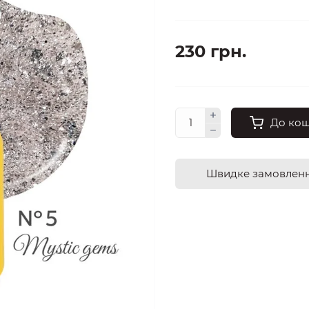
230 грн.
До ко
Швидке замовлен