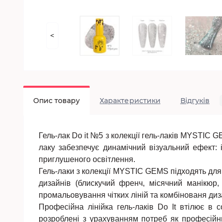
<
Опис товару
Характеристики
Відгуків
Гель-лак Do it №5
з колекції гель-лаків MYSTIC 
лаку забезпечує динамічний візуальний ефект:
приглушеного освітлення.
Гель-лаки з колекції MYSTIC GEMS підходять для 
дизайнів (блискучий френч, місячний манікюр, 
промальовування чітких ліній та комбінованя ди
Професійна лінійка гель-лаків Do It втілює в 
розроблені з урахуванням потреб як професійни