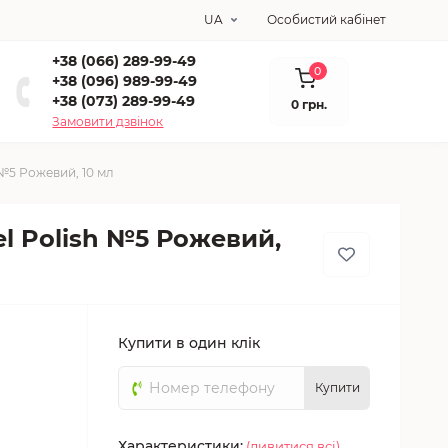
UA
Особистий кабінет
+38 (066) 289-99-49
0
+38 (096) 989-99-49
+38 (073) 289-99-49
0 грн.
Замовити дзвінок
 №5 Рожевий, 10 мл
el Polish №5 Рожевий,
Купити в один клік
Купити
Характеристики:
(дивитися всі)