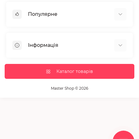
Популярне
Манікюр та педікюр
Депіляція
Інформація
Парафінотерапія
Перукарське мистецтво
Гарантія та повернення
Вії та брови
Доставка та оплата
Каталог товарів
Дезінфекція та стерилізація
Корисні статті
Обладнання салонів краси
Контакти
Master Shop © 2026
Пензлики і набори для макіяжу
Повернення товару
Витратні матеріали
Карта сайту
Косметика
Виробники
Акції