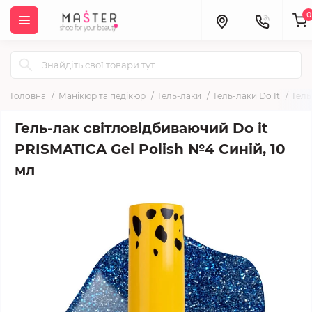
0
Головна
Манікюр та педікюр
Гель-лаки
Гель-лаки Do It
Гель
Гель-лак світловідбиваючий Do it
PRISMATICA Gel Polish №4 Синій, 10
мл