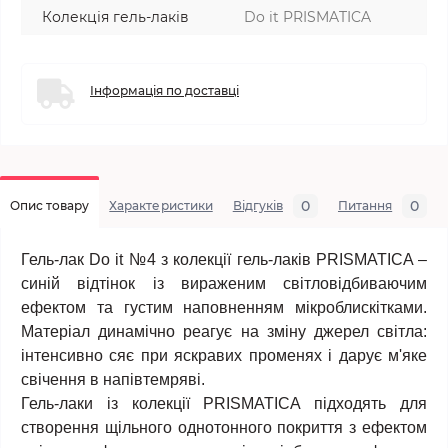
Колекція гель-лаків
Do it PRISMATICA
Інформація по доставці
0
0
Опис товару
Характеристики
Відгуків
Питання
Гель-лак Do it №4
з колекції гель-лаків PRISMATICA –
синій відтінок із вираженим світловідбиваючим
ефектом та густим наповненням мікроблискітками.
Матеріал динамічно реагує на зміну джерел світла:
інтенсивно сяє при яскравих променях і дарує м'яке
свічення в напівтемряві.
Гель-лаки із колекції PRISMATICA підходять для
створення щільного однотонного покриття з ефектом