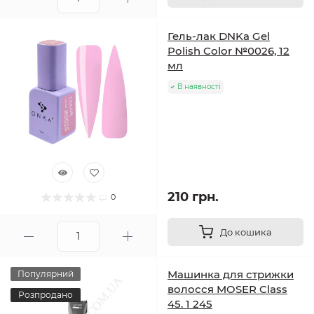
Гель-лак DNKa Gel
Polish Color №0026, 12
мл
В наявності
210 грн.
0
До кошика
Машинка для стрижки
Популярний
волосся MOSER Class
Розпродано
45. 1 245