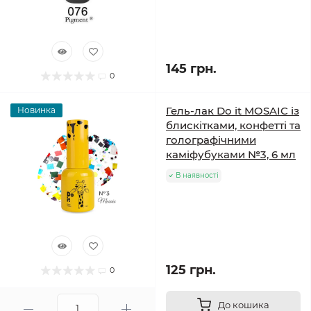
145 грн.
0
Гель-лак Do it MOSAIC із
Новинка
блискітками, конфетті та
голографічними
каміфубуками №3, 6 мл
В наявності
125 грн.
0
До кошика