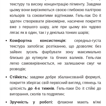
текстуру та високу концентрацію пігменту. Завдяки
цьому вони вирізняються своєю глибокою палітрою
кольорів та соковитими відтінками. Гель-лак Do it
здатен створювати рівномірне, насичене покриття
вже з першого шару, але при цьому він чудово
лягає як в один, так і у декілька тонких шарів;
Комфортна консистенція:
середньо-густа
текстура запобігає розтіканню, що дозволяє без
зайвих зусиль фарбувати зону максимально
близько до кутикули та бічних валиків. Гель-лак
легко самовирівнюється, не залишаючи смуг чи
розводів;
Стійкість:
завдяки добре збалансованій формулі,
покриття зберігає свій первісний вигляд, глянець та
цілісність
до 4-х тижнів
. Гель-лаки Do it стійкі до
вигорання, сколів та подряпин;
Зручність у роботі:
флакони мають м'які