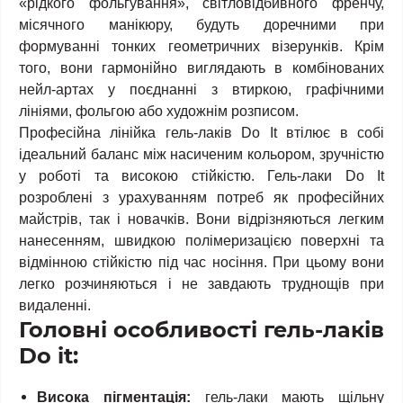
«рідкого фольгування», світловідбивного френчу,
місячного манікюру, будуть доречними при
формуванні тонких геометричних візерунків. Крім
того, вони гармонійно виглядають в комбінованих
нейл-артах у поєднанні з втиркою, графічними
лініями, фольгою або художнім розписом.
Професійна лінійка гель-лаків Do It втілює в собі
ідеальний баланс між насиченим кольором, зручністю
у роботі та високою стійкістю. Гель-лаки Do It
розроблені з урахуванням потреб як професійних
майстрів, так і новачків. Вони відрізняються легким
нанесенням, швидкою полімеризацією поверхні та
відмінною стійкістю під час носіння. При цьому вони
легко розчиняються і не завдають труднощів при
видаленні.
Головні особливості гель-лаків
Do it:
Висока пігментація:
гель-лаки мають щільну