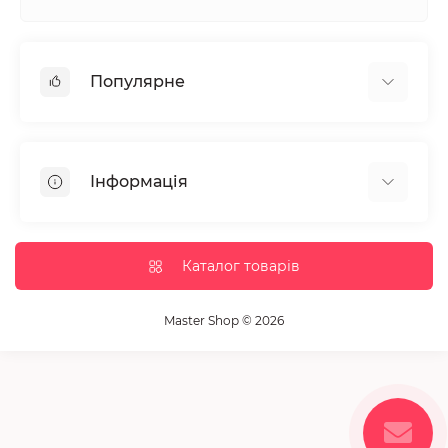
Популярне
Манікюр та педікюр
Депіляція
Інформація
Парафінотерапія
Перукарське мистецтво
Гарантія та повернення
Вії та брови
Доставка та оплата
Каталог товарів
Дезінфекція та стерилізація
Корисні статті
Обладнання салонів краси
Контакти
Master Shop © 2026
Пензлики і набори для макіяжу
Повернення товару
Витратні матеріали
Карта сайту
Косметика
Виробники
Акції