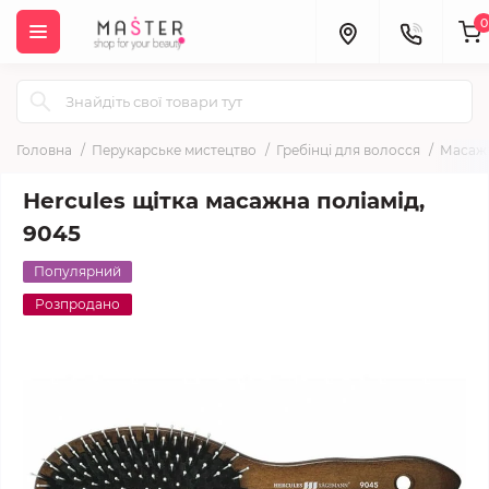
0
Головна
Перукарське мистецтво
Гребінці для волосся
Масажн
Hercules щітка масажна поліамід,
9045
Популярний
Розпродано