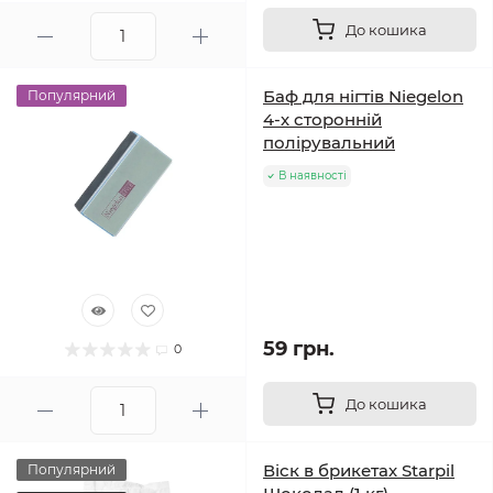
До кошика
Баф для нігтів Niegelon
Популярний
4-х сторонній
полірувальний
В наявності
59 грн.
0
До кошика
Віск в брикетах Starpil
Популярний