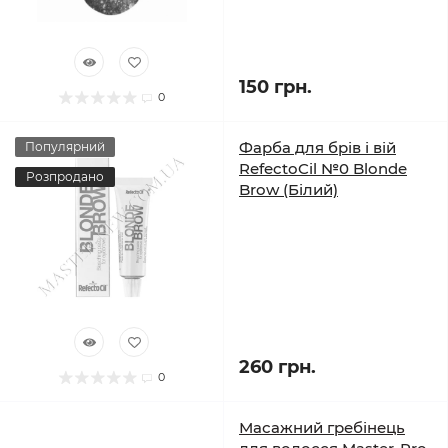
150 грн.
0
Фарба для брів і вій
Популярний
RefectoCil №0 Blonde
Розпродано
Brow (Білий)
260 грн.
0
Масажний гребінець