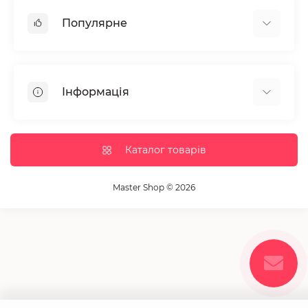
Популярне
Манікюр та педікюр
Депіляція
Інформація
Парафінотерапія
Перукарське мистецтво
Гарантія та повернення
Вії та брови
Доставка та оплата
Каталог товарів
Дезінфекція та стерилізація
Корисні статті
Обладнання салонів краси
Контакти
Master Shop © 2026
Пензлики і набори для макіяжу
Повернення товару
Витратні матеріали
Карта сайту
Косметика
Виробники
Акції