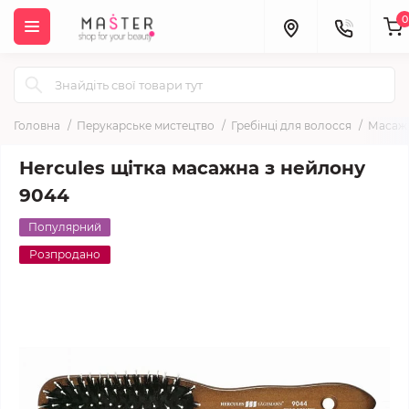
0
Головна
Перукарське мистецтво
Гребінці для волосся
Масажн
Hercules щітка масажна з нейлону
9044
Популярний
Розпродано