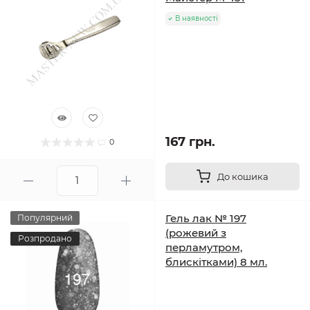
В наявності
167 грн.
0
До кошика
Гель лак № 197
Популярний
(рожевий з
Розпродано
перламутром,
блискітками) 8 мл.