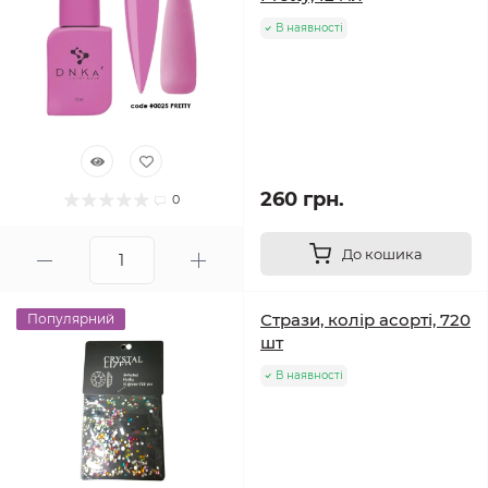
В наявності
260 грн.
0
До кошика
Стрази, колір асорті, 720
Популярний
шт
В наявності