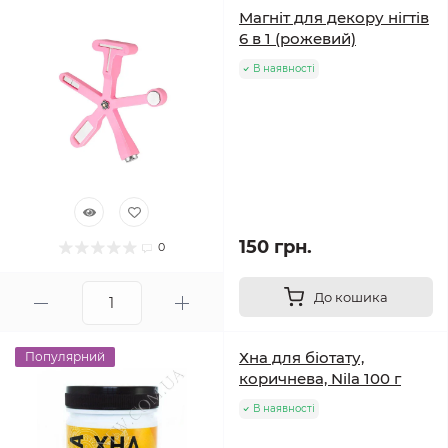
Магніт для декору нігтів
6 в 1 (рожевий)
В наявності
150 грн.
0
До кошика
Хна для біотату,
Популярний
коричнева, Nila 100 г
В наявності