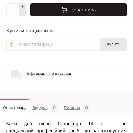
До кошика
Купити в один клік
Купити
Інформація по доставці
0
0
Опис товару
Відгуків
Питання
Клей для нігтів QiangTegu 14 г — це
спеціальний професійний засіб, що застосовується