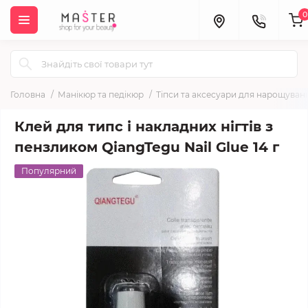
0
Головна
Манікюр та педікюр
Тіпси та аксесуари для нарощуванн
Клей для типс і накладних нігтів з
пензликом QiangTegu Nail Glue 14 г
Популярний