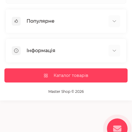
Популярне
Манікюр та педікюр
Депіляція
Інформація
Парафінотерапія
Перукарське мистецтво
Гарантія та повернення
Вії та брови
Доставка та оплата
Каталог товарів
Дезінфекція та стерилізація
Корисні статті
Обладнання салонів краси
Контакти
Master Shop © 2026
Пензлики і набори для макіяжу
Повернення товару
Витратні матеріали
Карта сайту
Косметика
Виробники
Акції