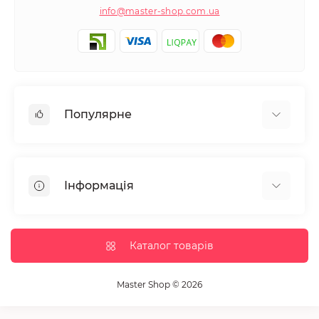
info@master-shop.com.ua
Популярне
Манікюр та педікюр
Депіляція
Інформація
Парафінотерапія
Перукарське мистецтво
Гарантія та повернення
Вії та брови
Доставка та оплата
Каталог товарів
Дезінфекція та стерилізація
Корисні статті
Обладнання салонів краси
Контакти
Master Shop © 2026
Пензлики і набори для макіяжу
Повернення товару
Витратні матеріали