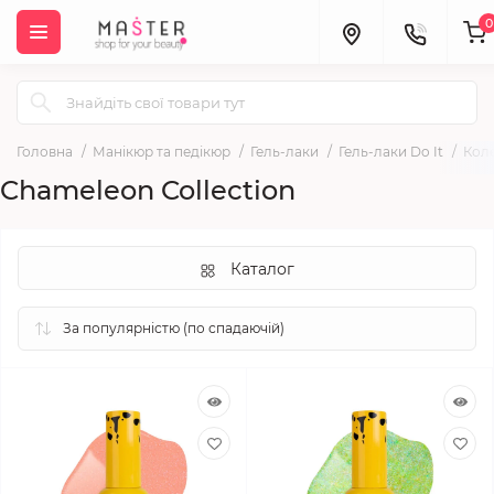
0
Головна
Манікюр та педікюр
Гель-лаки
Гель-лаки Do It
Коле
Chameleon Collection
Каталог