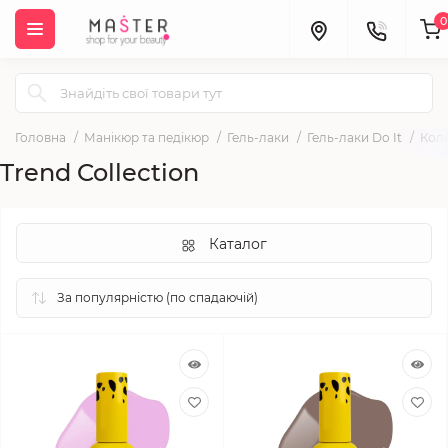
0
Головна
Манікюр та педікюр
Гель-лаки
Гель-лаки Do It
Коле
Trend Collection
Каталог