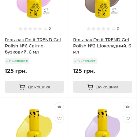
0
0
Гель-лак Do it TREND Gel
Гель-лак Do it TREND Gel
Polish №6 Світло-
Polish №2 Шоколадний, 6
бузковий, 6 мл
мл
В наявності
В наявності
125 грн.
125 грн.
До кошика
До кошика