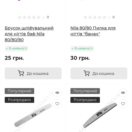
0
0
Брусок шліфувальний
Nila 80/80 Пилка для
для нігтів баф Nila
нігтів "банан"
80/80/80
В наявності
В наявності
25 грн.
30 грн.
До кошика
До кошика
Популярний
Популярний
Розпродано
Розпродано