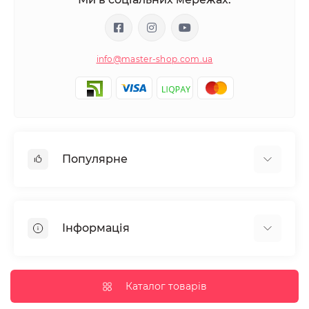
info@master-shop.com.ua
Популярне
Манікюр та педікюр
Депіляція
Інформація
Парафінотерапія
Перукарське мистецтво
Гарантія та повернення
Вії та брови
Доставка та оплата
Каталог товарів
Дезінфекція та стерилізація
Корисні статті