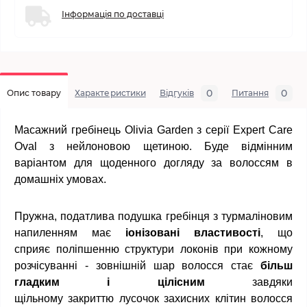
Інформація по доставці
0
0
Опис товару
Характеристики
Відгуків
Питання
Масажний гребінець Olivia Garden з серії Expert Care
Oval з нейлоновою щетиною. Буде відмінним
варіантом для щоденного догляду за волоссям в
домашніх умовах.
Пружна, податлива подушка гребінця з турмаліновим
напиленням має
іонізовані властивості
, що
сприяє поліпшенню структури локонів при кожному
розчісуванні - зовнішній шар волосся стає
більш
гладким і цілісним
завдяки
щільному закриттю лусочок захисних клітин волосся