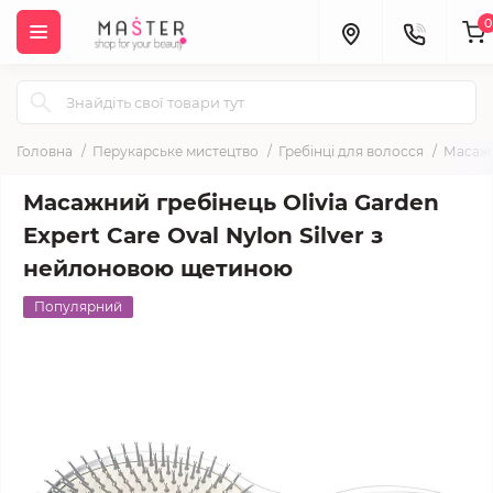
0
Головна
Перукарське мистецтво
Гребінці для волосся
Масажн
Масажний гребінець Olivia Garden
Expert Care Oval Nylon Silver з
нейлоновою щетиною
Популярний