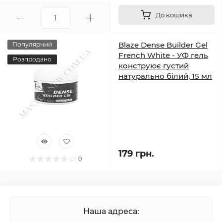
До кошика
Blaze Dense Builder Gel
Популярний
French White - УФ гель
Розпродано
конструює густий
натурально білий, 15 мл
179 грн.
0
Наша адреса: