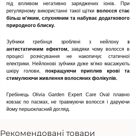
під впливом негативно заряджених іонів. При
регулярному використанні такої щітки
волосся стає
більш м'яким, слухняним та набуває додаткового
природного блиску.
Зубчики гребінця зроблені з нейлону
з
антистатичним ефектом,
завдяки чому волосся в
процесі розчісування не накопичує статичної
електрики. Нейлонові зубчики дуже м'яко масажують
шкіру голови,
покращуючи приплив крові та
стимулюючи живлення
волосяних фолікулів.
Гребінець Olivia Garden Expert Care Oval плавно
ковзає по пасмах, не травмуючи волосся і даруючи
йому першокласний догляд.
Рекомендовані товари