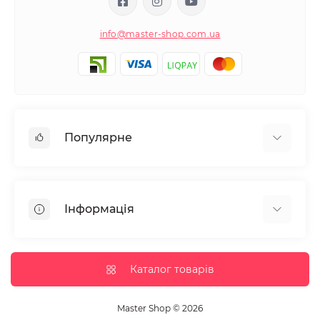
info@master-shop.com.ua
Популярне
Манікюр та педікюр
Депіляція
Інформація
Парафінотерапія
Перукарське мистецтво
Гарантія та повернення
Вії та брови
Доставка та оплата
Каталог товарів
Дезінфекція та стерилізація
Корисні статті
Обладнання салонів краси
Контакти
Master Shop © 2026
Пензлики і набори для макіяжу