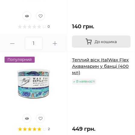
140 грн.
0
До кошика
Теплий віск ItalWax Flex
Популярний
Аквамарин у банці (400
мл)
В наявності
449 грн.
2