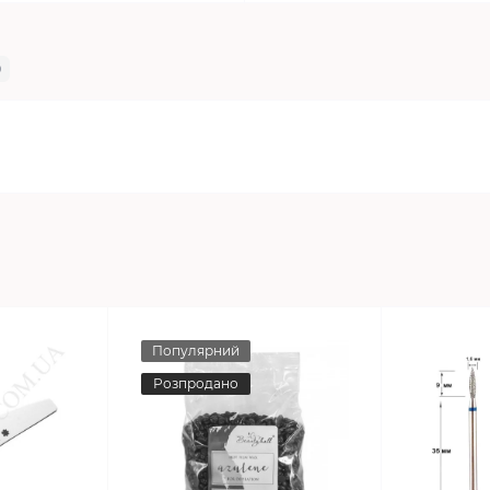
0
Популярний
Розпродано