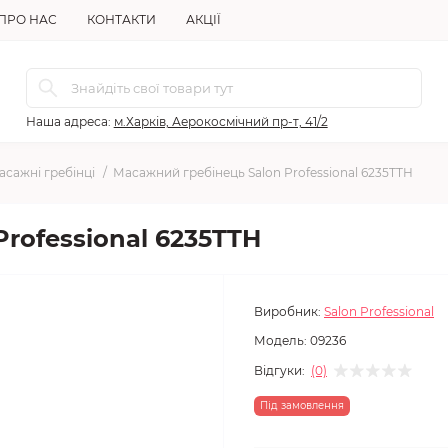
ПРО НАС
КОНТАКТИ
АКЦІЇ
Наша адреса:
м.Харків, Аерокосмічний пр-т, 41/2
асажні гребінці
Масажний гребінець Salon Professional 6235TTH
rofessional 6235TTH
Виробник:
Salon Professional
Модель:
09236
Відгуки:
(0)
Під замовлення