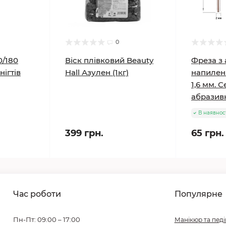
0
0/180
Віск плівковий Beauty
Фреза з
нігтів
Hall Азулен (1кг)
напилен
1,6 мм. 
абразивн
В наявнос
399 грн.
65 грн.
Час роботи
Популярне
Пн-Пт: 09:00 – 17:00
Манікюр та пед