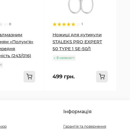
0
1
 алмазним
Ножиці для кутикули
ням «Полум'я»
STALEKS PRO EXPERT
Середня
50 TYPE 1 SE-50/1
ість (243/016)
В наявності
ті
499 грн.
Інформація
ікюр
Гарантія та повернення