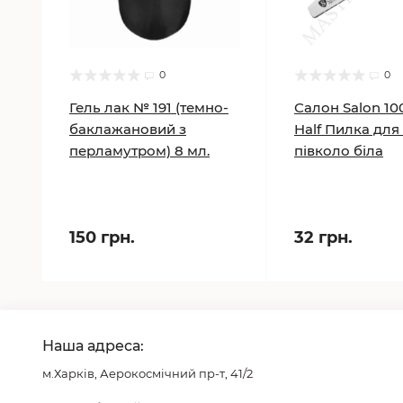
0
0
Гель лак № 191 (темно-
Салон Salon 10
баклажановий з
Half Пилка для 
перламутром) 8 мл.
півколо біла
150 грн.
32 грн.
Наша адреса:
м.Харків, Аерокосмічний пр-т, 41/2