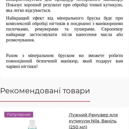
Показує хороший результат при обробці тонкої кутикули,
яка легко відсувається.
Найкращий ефект від мінерального бруска буде при
комплексній обробці нігтиків в поєднанні з манікюрними
пилочками, ремуверами та пушерами. Європемзу
найкраще застосовувати після нанесення масла або
розмочування.
Разом з мінеральним бруском ви зможете робити
повноцінний безпечний манікюр, який подарує вам
чарівні нігтики!
Рекомендовані товари
Лужний Ремувер для
Популярний
кутикули Nila, Ваніль
(250 мл)