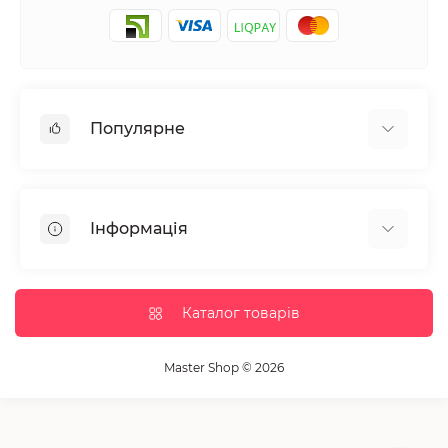
Популярне
Манікюр та педікюр
Депіляція
Інформація
Парафінотерапія
Перукарське мистецтво
Гарантія та повернення
Вії та брови
Доставка та оплата
Каталог товарів
Дезінфекція та стерилізація
Корисні статті
Обладнання салонів краси
Контакти
Master Shop © 2026
Пензлики і набори для макіяжу
Повернення товару
Витратні матеріали
Карта сайту
Косметика