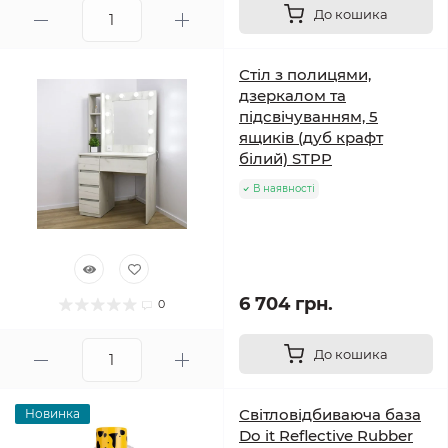
До кошика
Стіл з полицями,
дзеркалом та
підсвічуванням, 5
ящиків (дуб крафт
білий) STPP
В наявності
6 704 грн.
0
До кошика
Світловідбиваюча база
Новинка
Do it Reflective Rubber