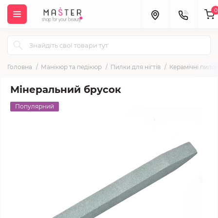
0
Головна
Манікюр та педікюр
Пилки для нігтів
Керамічні пилоч
Мінеральний брусок
Популярний