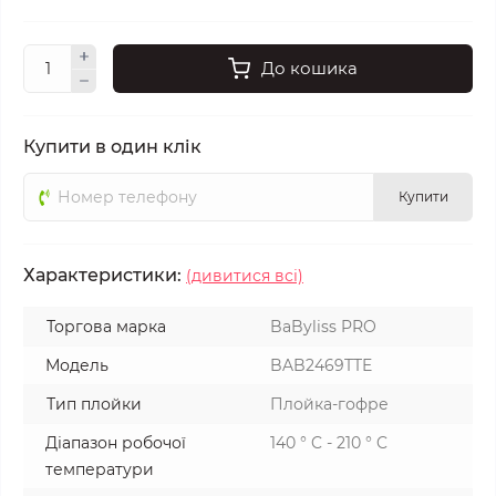
До кошика
Купити в один клік
Купити
Характеристики:
(дивитися всі)
Торгова марка
BaByliss PRO
Модель
BAB2469TTE
Тип плойки
Плойка-гофре
Діапазон робочої
140 ° C - 210 ° C
температури