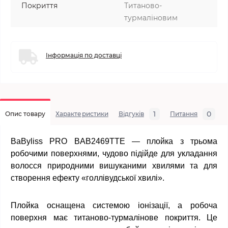
Покриття
Титаново-
турмаліновим
Інформація по доставці
1
0
Опис товару
Характеристики
Відгуків
Питання
BaByliss PRO BAB2469TTE — плойка з трьома
робочими поверхнями, чудово підійде для укладання
волосся природними вишуканими хвилями та для
створення ефекту «голлівудської хвилі».
Плойка оснащена системою іонізації, а робоча
поверхня має титаново-турмалінове покриття. Це