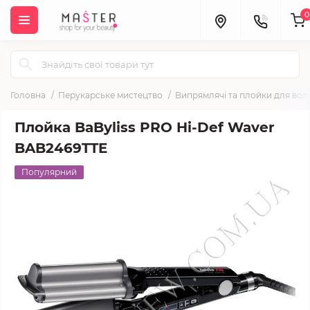
0
Головна
Перукарське мистецтво
Випрямлячі та плойки для вол
Плойка BaByliss PRO Hi-Def Waver
BAB2469TTE
Популярний