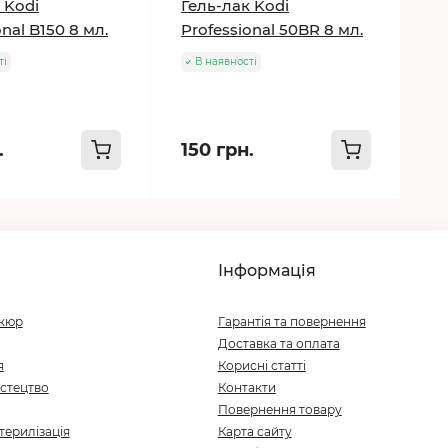
 Kodi
Гель-лак Kodi
onal B150 8 мл.
Professional 50BR 8 мл.
ті
В наявності
.
150 грн.
Інформація
ікюр
Гарантія та повернення
Доставка та оплата
я
Корисні статті
стецтво
Контакти
Повернення товару
терилізація
Карта сайту