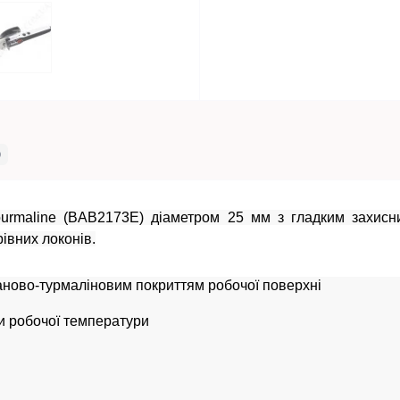
0
rmaline (BAB2173E) діаметром 25 мм з гладким захисни
івних локонів.
таново-турмаліновим покриттям робочої поверхні
и робочої температури