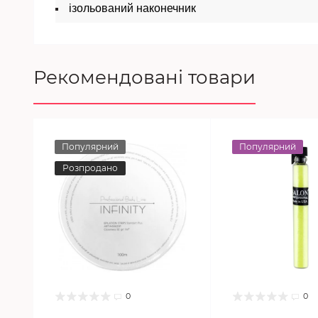
ізольований наконечник
Рекомендовані товари
Популярний
Популярний
Розпродано
0
0