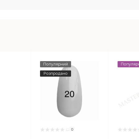
Популярний
Популяр
Розпродано
0