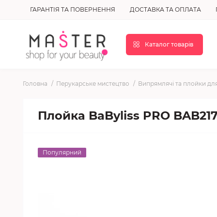
ГАРАНТІЯ ТА ПОВЕРНЕННЯ
ДОСТАВКА ТА ОПЛАТА
Каталог товарів
Головна
Перукарське мистецтво
Випрямлячі та плойки дл
Плойка BaByliss PRO BAB217
Популярний