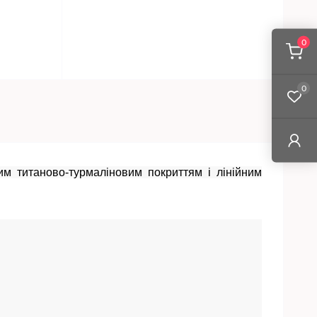
0
0
м титаново-турмаліновим покриттям і лінійним