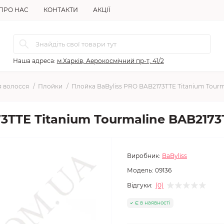
ПРО НАС
КОНТАКТИ
АКЦІЇ
Наша адреса:
м.Харків, Аерокосмічний пр-т, 41/2
я волосся
Плойки
Плойка BaByliss PRO BAB2173TTE Titanium Tour
3TTE Titanium Tourmaline BAB2173
Виробник:
BaByliss
Модель:
09136
Відгуки:
(0)
Є в наявності