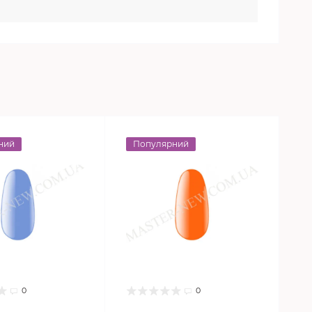
ний
Популярний
0
0