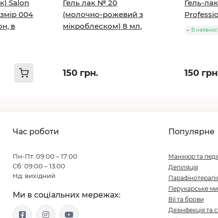
к) Salon
Гель лак № 20
Гель-лак
озмір 004
(молочно-рожевий з
Professi
н, в
мікроблеском) 8 мл.
В наявнос
150 грн.
150 грн
Час роботи
Популярне
Пн-Пт: 09:00 – 17:00
Манікюр та пед
Сб: 09:00 – 13:00
Депіляція
Нд: вихідний
Парафінотерапі
Перукарське ми
Ми в соціальних мережах:
Вії та брови
Дезінфекція та с