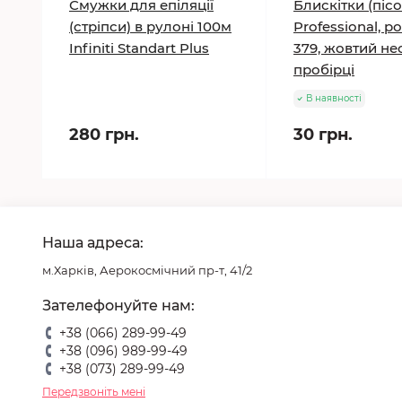
Смужки для епіляції
Блискітки (пісо
(стріпси) в рулоні 100м
Professional, р
Infiniti Standart Plus
379, жовтий нео
пробірці
В наявності
280 грн.
30 грн.
Наша адреса:
м.Харків, Аерокосмічний пр-т, 41/2
Зателефонуйте нам:
+38 (066) 289-99-49
+38 (096) 989-99-49
+38 (073) 289-99-49
Передзвоніть мені