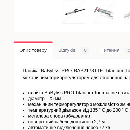
Опис товару
Відгуків
0
Питання
Плойка BaByliss PRO BAB2173TTE Titanium Tou
механічним терморегулятором для створення чар
плойка BaByliss PRO Titanium Tourmaline c ти
діаметр - 25 мм
механічний терморегулятор з можливістю змін
температурний діапазон від 135 ° C до 200 ° C
металева опора (вбудована)
поворотний кабель довжиною 2,7 м
автоматичне відключення через 72 хв