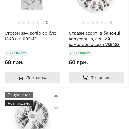
0
0
Стрази ss4, колір срібло,
Стрази асорті в баночці
1440 шт. 002412
каруселька, легкий
хамелеон асорті 755463
В наявності
В наявності
60 грн.
60 грн.
До кошика
До кошика
Популярний
Розпродано