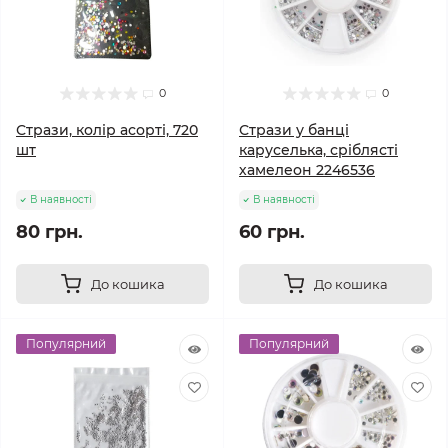
0
0
Стрази, колір асорті, 720
Стрази у банці
шт
каруселька, сріблясті
хамелеон 2246536
В наявності
В наявності
80 грн.
60 грн.
До кошика
До кошика
Популярний
Популярний