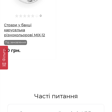
0
Стрази у банці
каруселька
різнокольорові MIX-12
Під замовлення
60 грн.
Фільтр
Часті питання