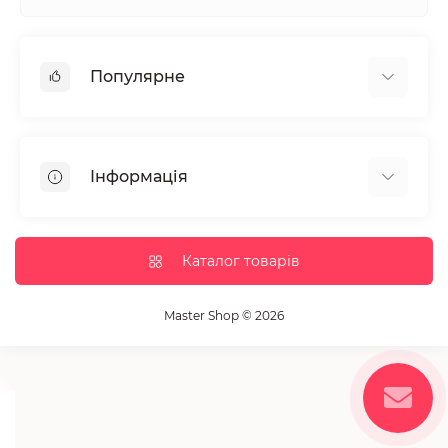
Популярне
Манікюр та педікюр
Депіляція
Інформація
Парафінотерапія
Перукарське мистецтво
Гарантія та повернення
Вії та брови
Доставка та оплата
Каталог товарів
Дезінфекція та стерилізація
Корисні статті
Обладнання салонів краси
Контакти
Master Shop © 2026
Пензлики і набори для макіяжу
Повернення товару
Витратні матеріали
Карта сайту
Косметика
Виробники
Акції