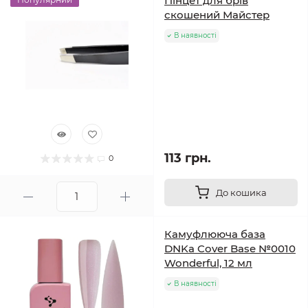
Пінцет для брів
скошений Майстер
В наявності
113 грн.
0
До кошика
Камуфлююча база
DNKa Cover Base №0010
Wonderful, 12 мл
В наявності