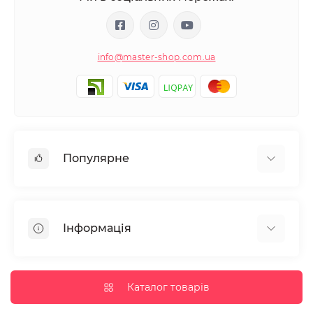
info@master-shop.com.ua
Популярне
Манікюр та педікюр
Депіляція
Інформація
Парафінотерапія
Перукарське мистецтво
Гарантія та повернення
Вії та брови
Доставка та оплата
Каталог товарів
Дезінфекція та стерилізація
Корисні статті