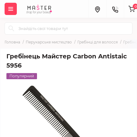
0
Головна
Перукарське мистецтво
Гребінці для волосся
Гребін
Гребінець Майстер Carbon Antistaic
5956
Популярний