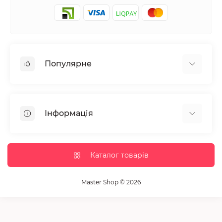
Популярне
Манікюр та педікюр
Депіляція
Інформація
Парафінотерапія
Перукарське мистецтво
Гарантія та повернення
Вії та брови
Доставка та оплата
Каталог товарів
Дезінфекція та стерилізація
Корисні статті
Обладнання салонів краси
Контакти
Master Shop © 2026
Пензлики і набори для макіяжу
Повернення товару
Витратні матеріали
Карта сайту
Косметика