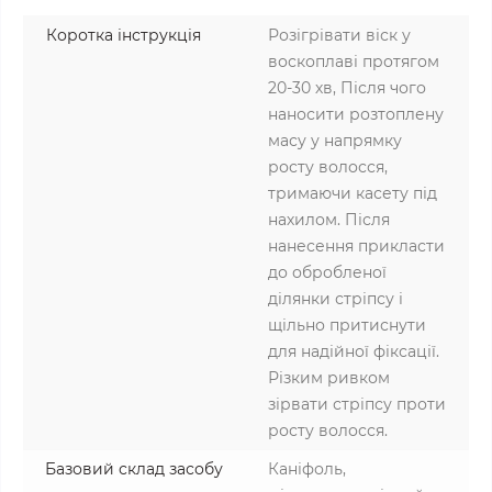
Коротка інструкція
Розігрівати віск у
воскоплаві протягом
20-30 хв, Після чого
наносити розтоплену
масу у напрямку
росту волосся,
тримаючи касету під
нахилом. Після
нанесення прикласти
до обробленої
ділянки стріпсу і
щільно притиснути
для надійної фіксації.
Різким ривком
зірвати стріпсу проти
росту волосся.
Базовий склад засобу
Каніфоль,