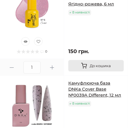
Ягідно-рожева, 6 мл
В наявності
150 грн.
0
До кошика
Камуфлююча база
DNKa Cover Base
№0039A Different, 12 мл
В наявності