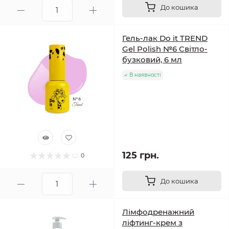
До кошика
Гель-лак Do it TREND
Gel Polish №6 Світло-
бузковий, 6 мл
В наявності
125 грн.
0
До кошика
Лімфодренажний
ліфтинг-крем з