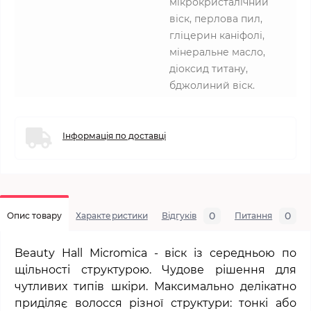
мікрокристалічний
віск, перлова пил,
гліцерин каніфолі,
мінеральне масло,
діоксид титану,
бджолиний віск.
Інформація по доставці
0
0
Опис товару
Характеристики
Відгуків
Питання
Beauty
Hall
Micromica
- віск із середньою по
щільності структурою. Чудове рішення для
чутливих типів шкіри. Максимально делікатно
приділяє волосся різної структури: тонкі або