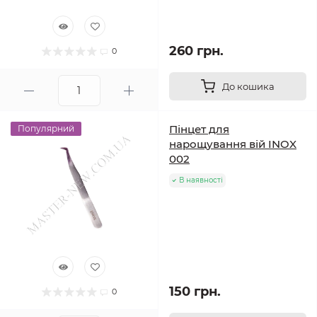
260 грн.
0
До кошика
Пінцет для
Популярний
нарощування вій INOX
002
В наявності
150 грн.
0