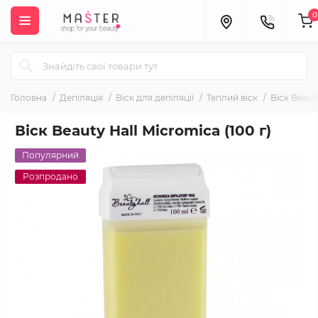
0
Головна
Депіляція
Віск для депіляції
Теплий віск
Віск Beauty
Віск Beauty Hall Micromica (100 г)
Популярний
Розпродано