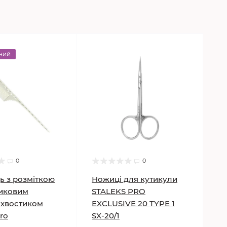
ний
0
0
ь з розміткою
Ножиці для кутикули
тиковим
STALEKS PRO
 хвостиком
EXCLUSIVE 20 TYPE 1
ro
SX-20/1