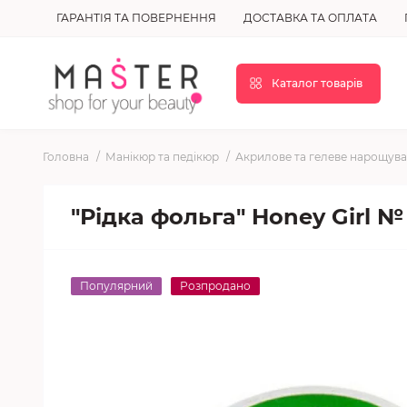
ГАРАНТІЯ ТА ПОВЕРНЕННЯ
ДОСТАВКА ТА ОПЛАТА
Каталог товарів
Головна
Манікюр та педікюр
Акрилове та гелеве нарощув
"Рідка фольга" Honey Girl № 
Популярний
Розпродано