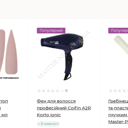
Популярний
Популяр
0
топ
Фен для волосся
Гребінец
p
професійний Coifin A2R
та плас
2 мл
Korto ionic
гнучким
Master-P
В наявності