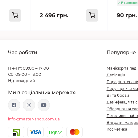
В наявнос
2 496 грн.
90 грн.
Час роботи
Популярне
Пн-Пт: 09:00 – 17:00
Манікюр та пед
Сб: 09:00 – 13:00
Депіляція
Нд: вихідний
Парафінотерапі
Перукарське ми
Ми в соціальних мережах:
Вії та брови
Дезінфекція та с
Обладнання сал
Пензлики і набо
info@master-shop.com.ua
Витратні матері
Косметика