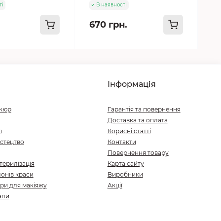
ті
В наявності
670 грн.
Інформація
ікюр
Гарантія та повернення
Доставка та оплата
я
Корисні статті
стецтво
Контакти
Повернення товару
терилізація
Карта сайту
онів краси
Виробники
ри для макіяжу
Акції
али