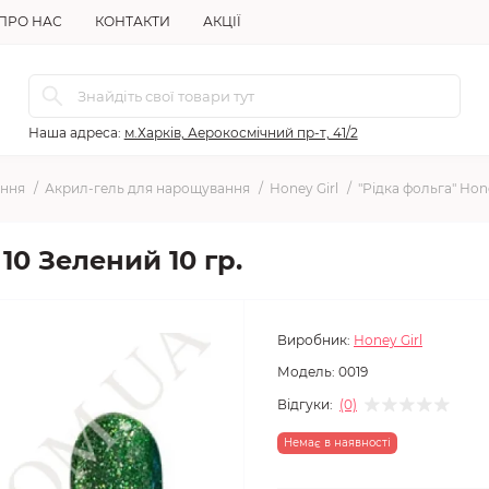
ПРО НАС
КОНТАКТИ
АКЦІЇ
Наша адреса:
м.Харків, Аерокосмічний пр-т, 41/2
ання
Акрил-гель для нарощування
Honey Girl
"Рідка фольга" Hone
10 Зелений 10 гр.
Виробник:
Honey Girl
Модель:
0019
Відгуки:
(0)
Немає в наявності