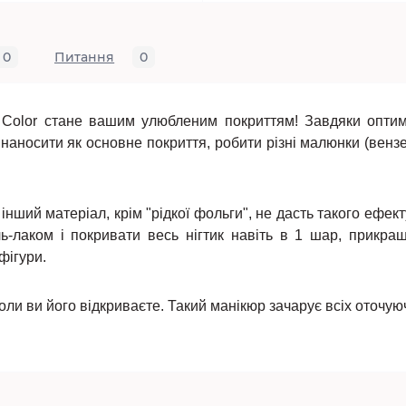
0
Питання
0
l Color стане вашим улюбленим покриттям! Завдяки оптим
носити як основне покриття, робити різні малюнки (вензел
ший матеріал, крім "рідкої фольги", не дасть такого ефекту
ь-лаком і покривати весь нігтик навіть в 1 шар, прикра
фігури.
коли ви його відкриваєте. Такий манікюр зачарує всіх оточу