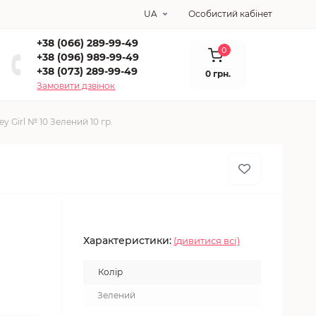
UA
Особистий кабінет
+38 (066) 289-99-49
0
+38 (096) 989-99-49
+38 (073) 289-99-49
0 грн.
Замовити дзвінок
y Girl № 10 Зелений 10 гр.
Характеристики:
(дивитися всі)
Колір
Зелений