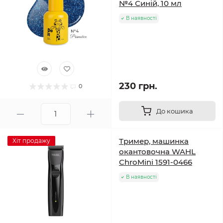
№4 Синій, 10 мл
В наявності
230 грн.
0
До кошика
Тример, машинка
Хіт продажу
окантовочна WAHL
ChroMini 1591-0466
В наявності