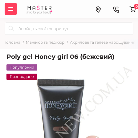
0
Головна
Манікюр та педікюр
Акрилове та гелеве нарощування
Poly gel Honey girl 06 (бежевий)
Популярний
Розпродано