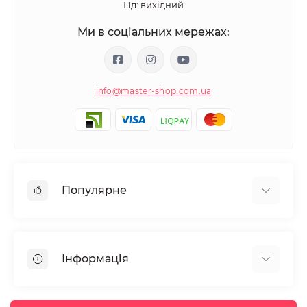
Нд: вихідний
Ми в соціальних мережах:
info@master-shop.com.ua
Популярне
Манікюр та педікюр
Депіляція
Інформація
Парафінотерапія
Перукарське мистецтво
Гарантія та повернення
Вії та брови