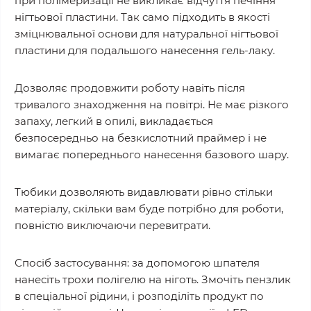
при полімеризації не викликає відчуття печіння
нігтьової пластини. Так само підходить в якості
зміцнювальної основи для натуральної нігтьової
пластини для подальшого нанесення гель-лаку.
Дозволяє продовжити роботу навіть після
тривалого знаходження на повітрі. Не має різкого
запаху, легкий в опилі, викладається
безпосередньо на безкислотний праймер і не
вимагає попереднього нанесення базового шару.
Тюбики дозволяють видавлювати рівно стільки
матеріалу, скільки вам буде потрібно для роботи,
повністю виключаючи перевитрати.
Спосіб застосування: за допомогою шпателя
нанесіть трохи полігелю на ніготь. Змочіть пензлик
в спеціальної рідини, і розподіліть продукт по