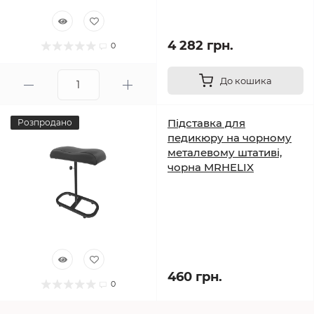
4 282 грн.
0
До кошика
Підставка для
Розпродано
педикюру на чорному
металевому штативі,
чорна MRHELIX
460 грн.
0