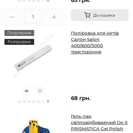
65 грн.
0
До кошика
Поліровка для нігтів
Популярний
Салон Salon
Розпродано
400/600/3000
тристороння
68 грн.
0
Гель-лак
світловідбиваючий Do it
PRISMATICA Gel Polish