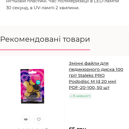
нігтьовій пластині. Час полімеризації в LED-лампи
30 секунд, в UV-лампі 2 хвилини.
Рекомендовані товари
Змінні файли для
педикюрного диска 100
гріт Staleks PRO
Pododisc M (d 20 мм)
PDF-20-100, 50 шт
В наявності